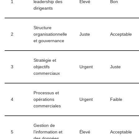
1
leadership des
Élevé
Bon
dirigeants
Structure
2
organisationnelle
Juste
Acceptable
et gouvernance
Stratégie et
3
objectifs
Urgent
Juste
commerciaux
Processus et
4
opérations
Urgent
Faible
commerciales
Gestion de
5
l’information et
Élevé
Acceptable
des données