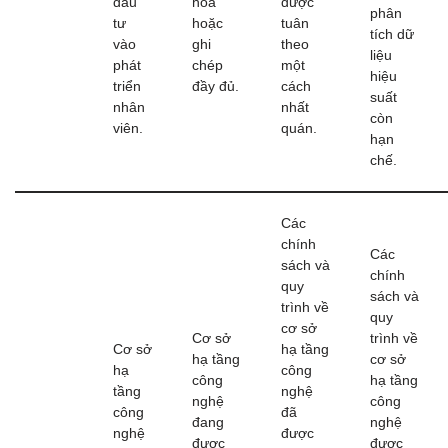
đầu
hóa
được
phân
tư
hoặc
tuân
tích dữ
vào
ghi
theo
liệu
phát
chép
một
hiệu
triển
đầy đủ.
cách
suất
nhân
nhất
còn
viên.
quán.
hạn
chế.
Các
chính
Các
sách và
chính
quy
sách và
trình về
quy
cơ sở
Cơ sở
trình về
Cơ sở
hạ tầng
hạ tầng
cơ sở
hạ
công
công
hạ tầng
tầng
nghệ
nghệ
công
công
đã
đang
nghệ
nghệ
được
được
được