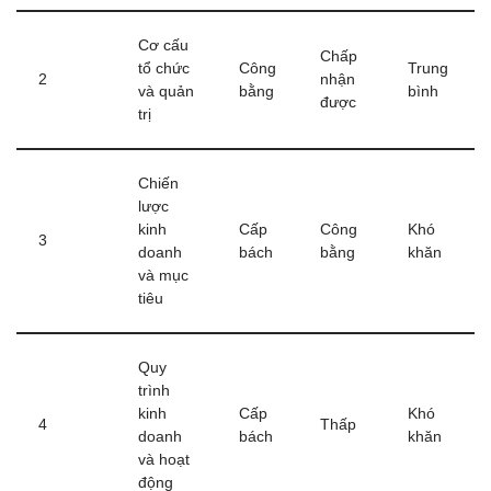
Cơ cấu
Chấp
tổ chức
Công
Trung
2
nhận
và quản
bằng
bình
được
trị
Chiến
lược
kinh
Cấp
Công
Khó
3
doanh
bách
bằng
khăn
và mục
tiêu
Quy
trình
kinh
Cấp
Khó
4
Thấp
doanh
bách
khăn
và hoạt
động