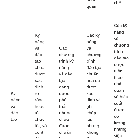
chế.
quán.
Các kỹ
năng
Kỹ
Các kỹ
và
năng
năng
chương
và
Các
và
trình
đào
chương
chương
đào tạo
tạo
trình kỹ
trình
được
chưa
năng
đào tạo
tuân
được
và đào
chuẩn
theo
xác
tạo
hóa đã
nhất
định
đang
được
quán
Kỹ
rõ
được
xác
và hiệu
năng
ràng
phát
định và
suất
và
hoặc
triển,
ghi
được
đào
tổ
nhưng
chép
đo
tạo
chức
chưa
lại,
lường,
tốt, và
được
nhưng
nhưng
có ít
chuẩn
không
việc