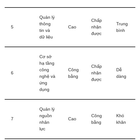
Quản lý
Chấp
thông
Trung
5
Cao
nhận
tin và
bình
được
dữ liệu
Cơ sở
hạ tầng
Chấp
công
Công
Dễ
6
nhận
nghệ và
bằng
dàng
được
ứng
dụng
Quản lý
nguồn
Công
Khó
7
Cao
nhân
bằng
khăn
lực