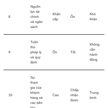
Nguồn
lực tài
Khẩn
Khó
8
chính
Ổn
cấp
khăn
và ngân
sách
Tuân
Không
thủ
cần
9
pháp lý
Ổn
Tốt
hành
và quy
động
định
Sự
tham
gia của
Chấp
khách
Trung
10
Cao
nhận
hàng và
bình
được
các bên
liên