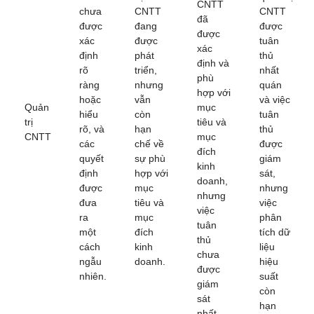
CNTT
chưa
CNTT
CNTT
đã
được
đang
được
được
xác
được
tuân
xác
định
phát
thủ
định và
rõ
triển,
nhất
phù
ràng
nhưng
quán
hợp với
hoặc
vẫn
và việc
Quản
mục
hiểu
còn
tuân
trị
tiêu và
rõ, và
hạn
thủ
CNTT
mục
các
chế về
được
đích
quyết
sự phù
giám
kinh
định
hợp với
sát,
doanh,
được
mục
nhưng
nhưng
đưa
tiêu và
việc
việc
ra
mục
phân
tuân
một
đích
tích dữ
thủ
cách
kinh
liệu
chưa
ngẫu
doanh.
hiệu
được
nhiên.
suất
giám
còn
sát
hạn
nhất