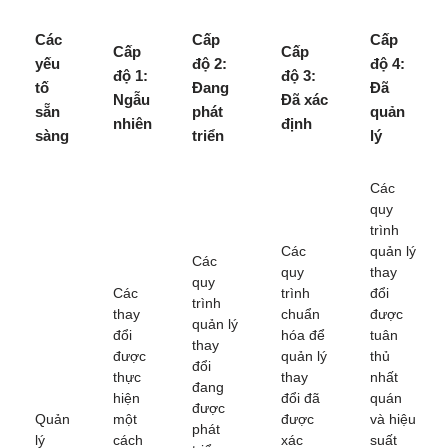
Các
Cấp
Cấp
Cấp
Cấp
yếu
độ 2:
độ 4:
độ 1:
độ 3:
tố
Đang
Đã
Ngẫu
Đã xác
sẵn
phát
quản
nhiên
định
sàng
triển
lý
Các
quy
trình
Các
quản lý
Các
quy
thay
quy
Các
trình
đổi
trình
thay
chuẩn
được
quản lý
đổi
hóa để
tuân
thay
được
quản lý
thủ
đổi
thực
thay
nhất
đang
hiện
đổi đã
quán
được
Quản
một
được
và hiệu
phát
lý
cách
xác
suất