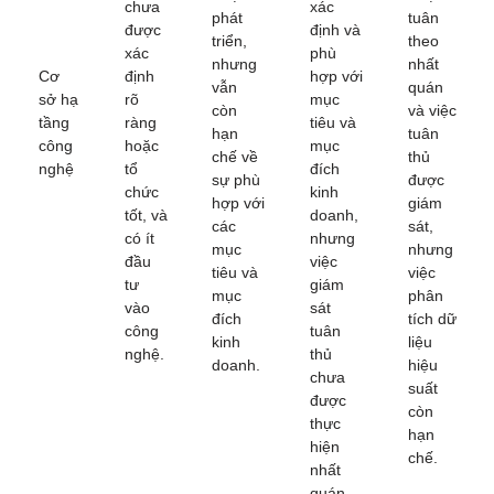
chưa
xác
phát
tuân
được
định và
triển,
theo
xác
phù
nhưng
nhất
Cơ
định
hợp với
vẫn
quán
sở hạ
rõ
mục
còn
và việc
tầng
ràng
tiêu và
hạn
tuân
công
hoặc
mục
chế về
thủ
nghệ
tổ
đích
sự phù
được
chức
kinh
hợp với
giám
tốt, và
doanh,
các
sát,
có ít
nhưng
mục
nhưng
đầu
việc
tiêu và
việc
tư
giám
mục
phân
vào
sát
đích
tích dữ
công
tuân
kinh
liệu
nghệ.
thủ
doanh.
hiệu
chưa
suất
được
còn
thực
hạn
hiện
chế.
nhất
quán.