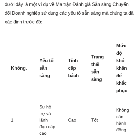
dưới đây là một ví dụ về Ma trận Đánh giá Sẵn sàng Chuyển
đổi Doanh nghiệp sử dụng các yếu tố sẵn sàng mà chúng ta đã
xác định trước đó:
Mức
độ
Trạng
Yếu tố
Tính
khó
thái
Không.
sẵn
cấp
khăn
sẵn
sàng
bách
để
sàng
khắc
phục
Sự hỗ
Không
trợ và
cần
1
lãnh
Cao
Tốt
hành
đạo cấp
động
cao