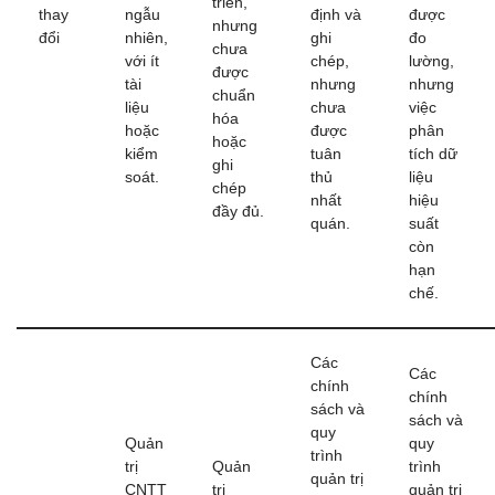
triển,
thay
ngẫu
định và
được
nhưng
đổi
nhiên,
ghi
đo
chưa
với ít
chép,
lường,
được
tài
nhưng
nhưng
chuẩn
liệu
chưa
việc
hóa
hoặc
được
phân
hoặc
kiểm
tuân
tích dữ
ghi
soát.
thủ
liệu
chép
nhất
hiệu
đầy đủ.
quán.
suất
còn
hạn
chế.
Các
Các
chính
chính
sách và
sách và
quy
Quản
quy
trình
trị
Quản
trình
quản trị
CNTT
trị
quản trị