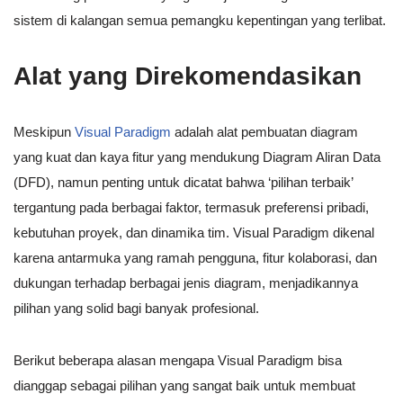
sistem di kalangan semua pemangku kepentingan yang terlibat.
Alat yang Direkomendasikan
Meskipun
Visual Paradigm
adalah alat pembuatan diagram
yang kuat dan kaya fitur yang mendukung Diagram Aliran Data
(DFD), namun penting untuk dicatat bahwa ‘pilihan terbaik’
tergantung pada berbagai faktor, termasuk preferensi pribadi,
kebutuhan proyek, dan dinamika tim. Visual Paradigm dikenal
karena antarmuka yang ramah pengguna, fitur kolaborasi, dan
dukungan terhadap berbagai jenis diagram, menjadikannya
pilihan yang solid bagi banyak profesional.
Berikut beberapa alasan mengapa Visual Paradigm bisa
dianggap sebagai pilihan yang sangat baik untuk membuat