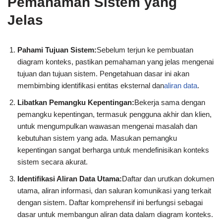
Pemahaman Sistem yang
Jelas
Pahami Tujuan Sistem:
Sebelum terjun ke pembuatan
diagram konteks, pastikan pemahaman yang jelas mengenai
tujuan dan tujuan sistem. Pengetahuan dasar ini akan
membimbing identifikasi entitas eksternal dan
aliran data
.
Libatkan Pemangku Kepentingan:
Bekerja sama dengan
pemangku kepentingan, termasuk pengguna akhir dan klien,
untuk mengumpulkan wawasan mengenai masalah dan
kebutuhan sistem yang ada. Masukan pemangku
kepentingan sangat berharga untuk mendefinisikan konteks
sistem secara akurat.
Identifikasi Aliran Data Utama:
Daftar dan urutkan dokumen
utama, aliran informasi, dan saluran komunikasi yang terkait
dengan sistem. Daftar komprehensif ini berfungsi sebagai
dasar untuk membangun aliran data dalam diagram konteks.