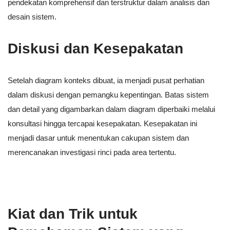
pendekatan komprehensif dan terstruktur dalam analisis dan
desain sistem.
Diskusi dan Kesepakatan
Setelah diagram konteks dibuat, ia menjadi pusat perhatian
dalam diskusi dengan pemangku kepentingan. Batas sistem
dan detail yang digambarkan dalam diagram diperbaiki melalui
konsultasi hingga tercapai kesepakatan. Kesepakatan ini
menjadi dasar untuk menentukan cakupan sistem dan
merencanakan investigasi rinci pada area tertentu.
Kiat dan Trik untuk