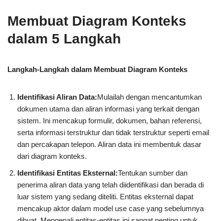
Membuat Diagram Konteks
dalam 5 Langkah
Langkah-Langkah dalam Membuat Diagram Konteks
Identifikasi Aliran Data:
Mulailah dengan mencantumkan
dokumen utama dan aliran informasi yang terkait dengan
sistem. Ini mencakup formulir, dokumen, bahan referensi,
serta informasi terstruktur dan tidak terstruktur seperti email
dan percakapan telepon. Aliran data ini membentuk dasar
dari diagram konteks.
Identifikasi Entitas Eksternal:
Tentukan sumber dan
penerima aliran data yang telah diidentifikasi dan berada di
luar sistem yang sedang diteliti. Entitas eksternal dapat
mencakup aktor dalam model use case yang sebelumnya
dibuat. Mengenali entitas-entitas ini sangat penting untuk