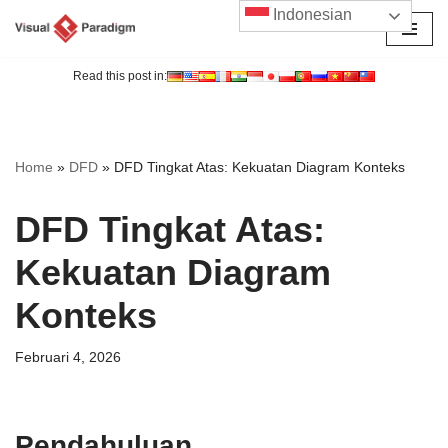
Indonesian
Lompat
ke
Read this post in:
konten
Home
»
DFD
»
DFD Tingkat Atas: Kekuatan Diagram Konteks
DFD Tingkat Atas:
Kekuatan Diagram
Konteks
Februari 4, 2026
Pendahuluan