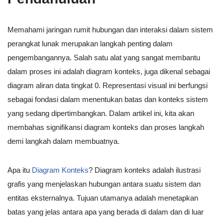
Memahami jaringan rumit hubungan dan interaksi dalam sistem
perangkat lunak merupakan langkah penting dalam
pengembangannya. Salah satu alat yang sangat membantu
dalam proses ini adalah diagram konteks, juga dikenal sebagai
diagram aliran data tingkat 0. Representasi visual ini berfungsi
sebagai fondasi dalam menentukan batas dan konteks sistem
yang sedang dipertimbangkan. Dalam artikel ini, kita akan
membahas signifikansi diagram konteks dan proses langkah
demi langkah dalam membuatnya.
Apa itu
Diagram Konteks
? Diagram konteks adalah ilustrasi
grafis yang menjelaskan hubungan antara suatu sistem dan
entitas eksternalnya. Tujuan utamanya adalah menetapkan
batas yang jelas antara apa yang berada di dalam dan di luar