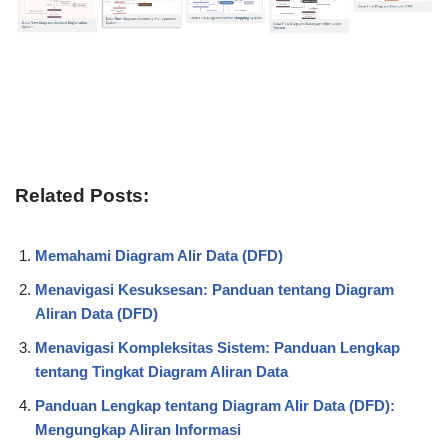
Related Posts:
Memahami Diagram Alir Data (DFD)
Menavigasi Kesuksesan: Panduan tentang Diagram
Aliran Data (DFD)
Menavigasi Kompleksitas Sistem: Panduan Lengkap
tentang Tingkat Diagram Aliran Data
Panduan Lengkap tentang Diagram Alir Data (DFD):
Mengungkap Aliran Informasi