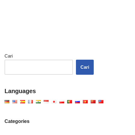
Cari
Cari
Languages
Categories