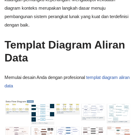
diagram konteks merupakan langkah dasar menuju
pembangunan sistem perangkat lunak yang kuat dan terdefinisi
dengan baik.
Templat Diagram Aliran
Data
Memulai desain Anda dengan profesional
templat diagram aliran
data