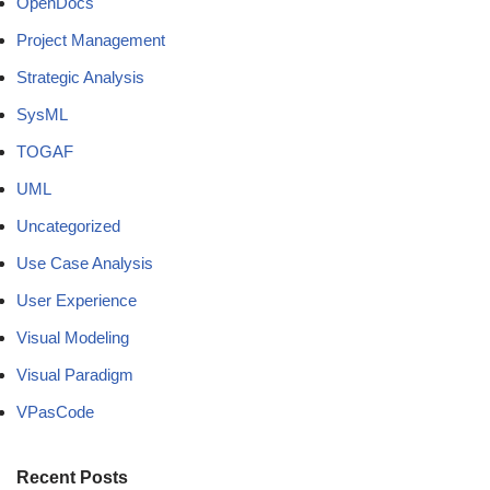
OpenDocs
Project Management
Strategic Analysis
SysML
TOGAF
UML
Uncategorized
Use Case Analysis
User Experience
Visual Modeling
Visual Paradigm
VPasCode
Recent Posts