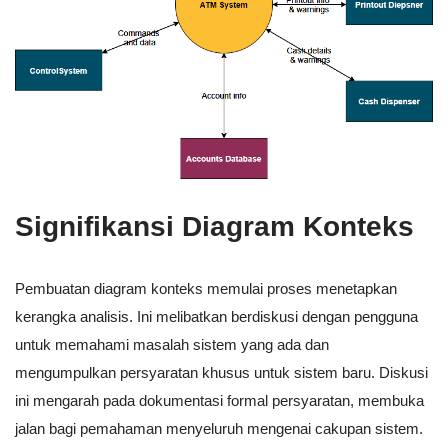
Signifikansi Diagram Konteks
Pembuatan diagram konteks memulai proses menetapkan
kerangka analisis. Ini melibatkan berdiskusi dengan pengguna
untuk memahami masalah sistem yang ada dan
mengumpulkan persyaratan khusus untuk sistem baru. Diskusi
ini mengarah pada dokumentasi formal persyaratan, membuka
jalan bagi pemahaman menyeluruh mengenai cakupan sistem.