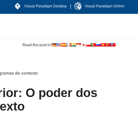
|
Visual Paradigm Desktop
Visual Paradigm Online
Read this post in:
agramas de contexto
rior: O poder dos
exto