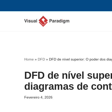
Avançar
para
o
conteúdo
Home
»
DFD
»
DFD de nível superior: O poder dos di
DFD de nível supe
diagramas de cont
Fevereiro 4, 2026