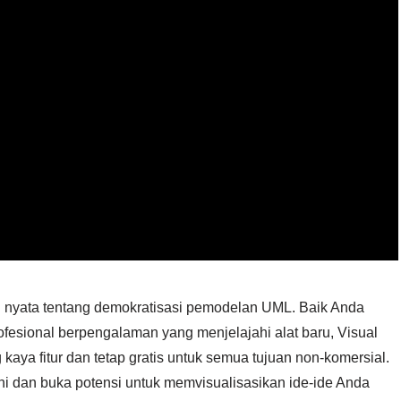
i nyata tentang demokratisasi pemodelan UML. Baik Anda
esional berpengalaman yang menjelajahi alat baru, Visual
kaya fitur dan tetap gratis untuk semua tujuan non-komersial.
ni dan buka potensi untuk memvisualisasikan ide-ide Anda