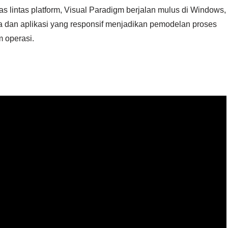
as lintas platform, Visual Paradigm berjalan mulus di Windows,
 dan aplikasi yang responsif menjadikan pemodelan proses
 operasi.