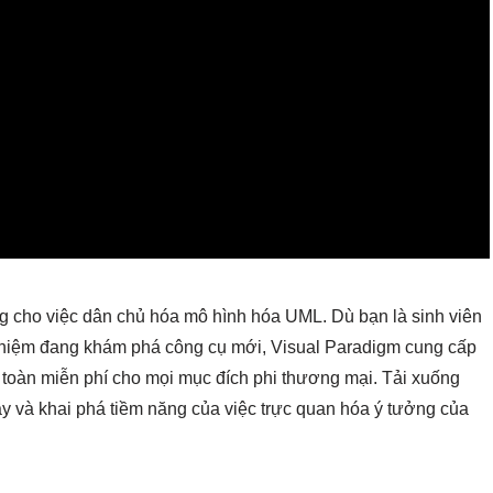
g cho việc dân chủ hóa mô hình hóa UML. Dù bạn là sinh viên
ghiệm đang khám phá công cụ mới, Visual Paradigm cung cấp
n toàn miễn phí cho mọi mục đích phi thương mại. Tải xuống
 và khai phá tiềm năng của việc trực quan hóa ý tưởng của