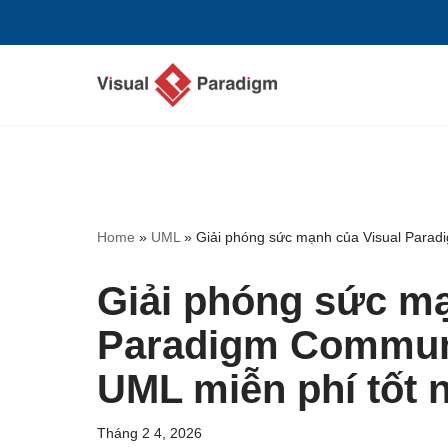
Chuyển
tới
nội
dung
Home
»
UML
»
Giải phóng sức mạnh của Visual Paradi
Giải phóng sức mạ
Paradigm Communi
UML miễn phí tốt 
Tháng 2 4, 2026