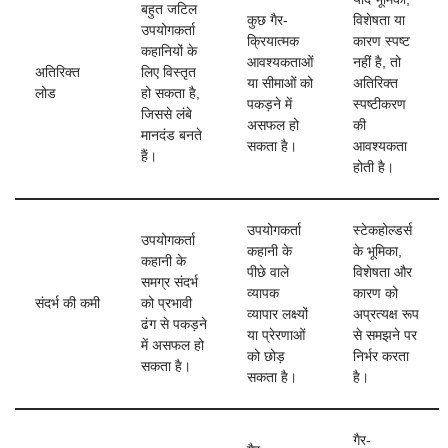
बहुत जटिल
कुछ गैर-
विशेषता या
उपयोगकर्ता
क्रियात्मक
कारण स्पष्ट
कहानियों के
आवश्यकताओं
नहीं है, तो
अतिरिक्त
लिए विस्तृत
या सीमाओं को
अतिरिक्त
लोड
हो सकता है,
पकड़ने में
स्पष्टीकरण
जिससे लंबे
असफल हो
की
मानदंड बनते
सकता है।
आवश्यकता
हैं।
होती है।
उपयोगकर्ता
स्टेकहोल्डर्स
उपयोगकर्ता
कहानी के
के भूमिका,
कहानी के
पीछे वाले
विशेषता और
समग्र संदर्भ
व्यापक
कारण को
संदर्भ की कमी
को प्रभावी
व्यापार लक्ष्यों
अप्रत्यक्ष रूप
ढंग से पकड़ने
या प्रेरणाओं
से समझने पर
में असफल हो
को छोड़
निर्भर करता
सकता है।
सकता है।
है।
गैर-