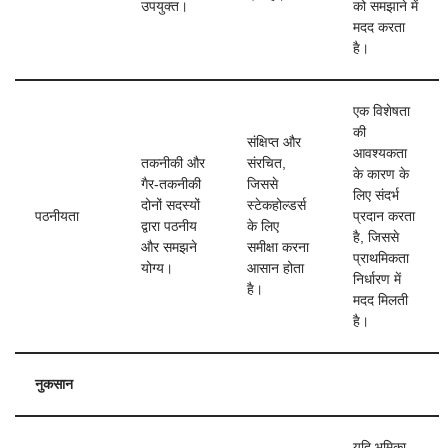
उपयुक्त।
को समझाने में
मदद करता
है।
एक विशेषता
की
संक्षिप्त और
आवश्यकता
तकनीकी और
संरचित,
के कारण के
गैर-तकनीकी
जिससे
लिए संदर्भ
दोनों सदस्यों
स्टेकहोल्डर्स
पठनीयता
प्रदान करता
द्वारा पठनीय
के लिए
है, जिससे
और समझने
समीक्षा करना
प्राथमिकता
योग्य।
आसान होता
निर्धारण में
है।
मदद मिलती
है।
नुकसान
यदि भूमिका,