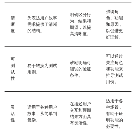
强调角
明确区分行
清
为表达用户故事
色、功能
为、结果和
晰
需求提供了清晰
和原因，
期望，以提
度
的结构。
以促进更
高清晰度。
好理解。
可以通过
可
鼓励明确可
关注角色
测
易于转换为测试
测试的验证
和功能来
试
用例。
条件。
推导测试
性
用例。
适用于各
在描述用户
灵
适用于各种用户
种场景，
交互和预期
活
故事，从简单到
有助于证
结果方面具
性
复杂。
明功能的
有灵活性。
必要性。