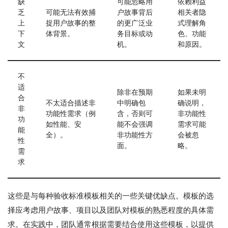
缺
可能忽略用
依赖利益
乏
可能无法有效捕
户故事背后
相关者隐
上
捉用户故事的整
的更广泛业
式理解角
下
体背景。
务目标或动
色、功能
文
机。
和原因。
不
适
除非在预期
如果未明
合
不太适合描述非
中明确包
确说明，
非
功能性需求（例
含，否则可
非功能性
功
如性能、安
能不会强调
需求可能
能
全）。
非功能性方
会被忽
性
面。
略。
需
求
这些是与每种验收标准模板相关的一些关键优缺点。模板的选
择应考虑用户故事、项目以及团队对模板的熟悉程度的具体需
求。在实践中，团队通常根据需要结合使用这些模板，以提供