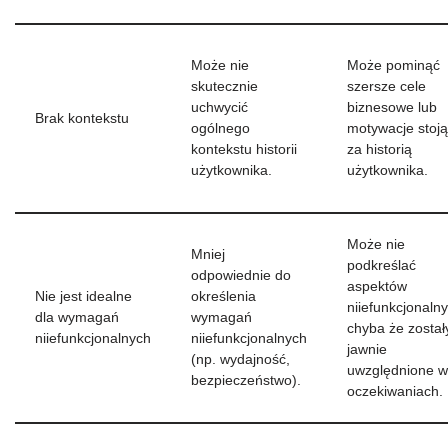
Może nie
Może pominąć
skutecznie
szersze cele
uchwycić
biznesowe lub
Brak kontekstu
ogólnego
motywacje stoj
kontekstu historii
za historią
użytkownika.
użytkownika.
Może nie
Mniej
podkreślać
odpowiednie do
aspektów
Nie jest idealne
określenia
niiefunkcjonaln
dla wymagań
wymagań
chyba że został
niiefunkcjonalnych
niiefunkcjonalnych
jawnie
(np. wydajność,
uwzględnione w
bezpieczeństwo).
oczekiwaniach.