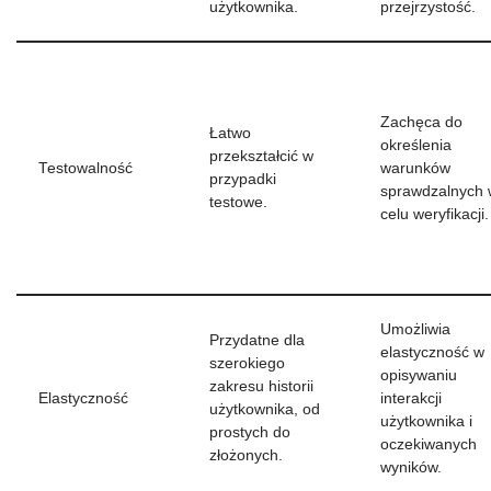
użytkownika.
przejrzystość.
Zachęca do
Łatwo
określenia
przekształcić w
Testowalność
warunków
przypadki
sprawdzalnych 
testowe.
celu weryfikacji.
Umożliwia
Przydatne dla
elastyczność w
szerokiego
opisywaniu
zakresu historii
Elastyczność
interakcji
użytkownika, od
użytkownika i
prostych do
oczekiwanych
złożonych.
wyników.