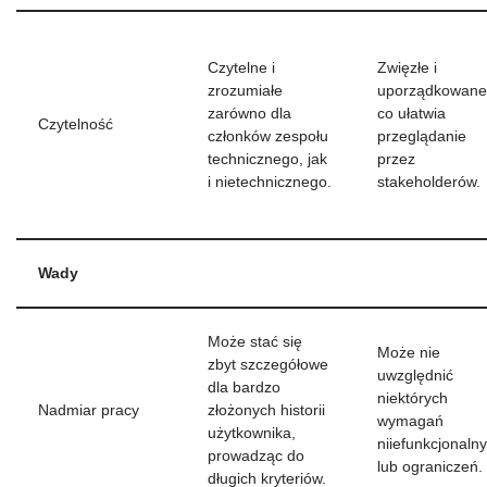
Czytelne i
Zwięzłe i
zrozumiałe
uporządkowane
zarówno dla
co ułatwia
Czytelność
członków zespołu
przeglądanie
technicznego, jak
przez
i nietechnicznego.
stakeholderów.
Wady
Może stać się
Może nie
zbyt szczegółowe
uwzględnić
dla bardzo
niektórych
Nadmiar pracy
złożonych historii
wymagań
użytkownika,
niiefunkcjonaln
prowadząc do
lub ograniczeń.
długich kryteriów.