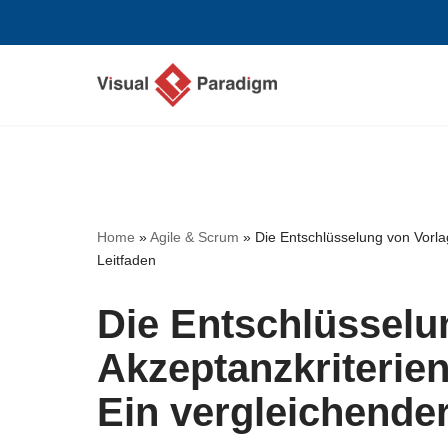
Zum
Inhalt
springen
Home
»
Agile & Scrum
»
Die Entschlüsselung von Vorla
Leitfaden
Die Entschlüsselu
Akzeptanzkriterien
Ein vergleichender