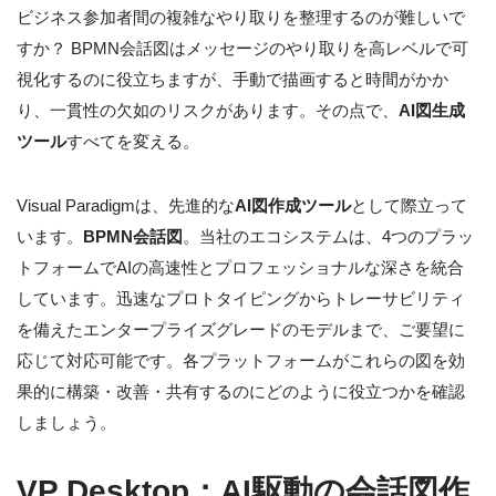
ビジネス参加者間の複雑なやり取りを整理するのが難しいで
すか？ BPMN会話図はメッセージのやり取りを高レベルで可
視化するのに役立ちますが、手動で描画すると時間がかか
り、一貫性の欠如のリスクがあります。その点で、
AI図生成
ツール
すべてを変える。
Visual Paradigmは、先進的な
AI図作成ツール
として際立って
います。
BPMN会話図
。当社のエコシステムは、4つのプラッ
トフォームでAIの高速性とプロフェッショナルな深さを統合
しています。迅速なプロトタイピングからトレーサビリティ
を備えたエンタープライズグレードのモデルまで、ご要望に
応じて対応可能です。各プラットフォームがこれらの図を効
果的に構築・改善・共有するのにどのように役立つかを確認
しましょう。
VP Desktop：AI駆動の会話図作