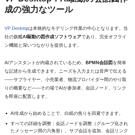
成の強力なツール
VP Desktop
は本格的なモデリング作業の中心となります。当
社の旗艦
AI駆動の図作成ソフトウェア
であり、完全オフライ
ン機能と深いつながりを提供します。
AIアシスタントが内蔵されているため、
BPMN会話図
を簡単
な記述から生成できます。ニーズを入力または音声で伝える
——サプライヤー、小売業者、物流プロバイダー間のやり取
りの概要など——その場でAIが参加者、会話ノード、リンク
を即座に配置します。
AI生成から始めることで、白紙の焦りを回避できます。
すべての詳細を調整：会話ノードを調整（グループ化され
たメッセージ用の六角形）、サブ会話を追加、会話リンク