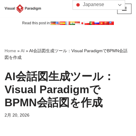
Japanese
コ
ン
Read this post in:
テ
ン
ツ
Home
»
AI
»
AI会話図生成ツール：Visual ParadigmでBPMN会話
へ
図を作成
ス
キ
AI会話図生成ツール：
ッ
プ
Visual Paradigmで
BPMN会話図を作成
2月 20, 2026