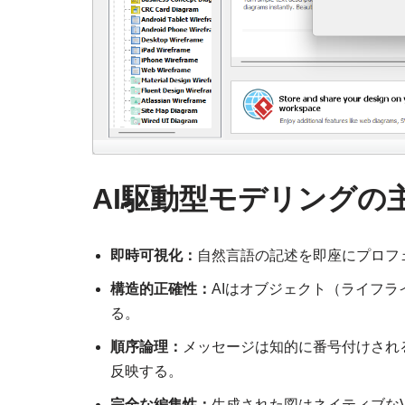
AI駆動型モデリングの
即時可視化：
自然言語の記述を即座にプロフ
構造的正確性：
AIはオブジェクト（ライフ
る。
順序論理：
メッセージは知的に番号付けされる
反映する。
完全な編集性：
生成された図はネイティブなVi