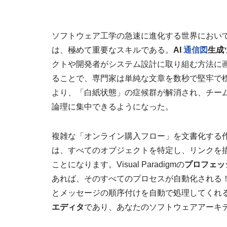
ソフトウェア工学の急速に進化する世界におい
は、極めて重要なスキルである。
AI
通信図
生成
クトや開発者がシステム設計に取り組む方法に
ることで、専門家は単純な文章を数秒で堅牢で
より、「白紙状態」の症候群が解消され、チー
論理に集中できるようになった。
複雑な「オンライン購入フロー」を文書化する
は、すべてのオブジェクトを特定し、リンクを
ことになります。Visual Paradigmの
プロフェッ
あれば、そのすべてのプロセスが自動化される！
とメッセージの順序付けを自動で処理してくれ
エディタ
であり、あなたのソフトウェアアーキ