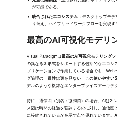
が可能である。
統合されたエコシステム：
デスクトップモデ
り替え、ハイブリッドワークフローを実現す
最高のAI可視化モデリ
Visual Paradigmは
最高のAI可視化モデリング
の異なる図形式をサポートする包括的なエコシ
プリケーションで作業している場合でも、Web
グ論理の一貫性は類を見ない！この
使いやすい
デルのような複雑なエンタープライズアーキテ
特に、通信図（別名：協調図）の場合、AIは2
ス図は時間の経過を強調するのに対し、通信図
に接続されているかを示す点で優れています。