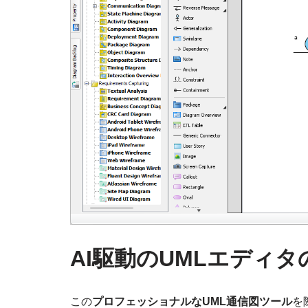
AI駆動のUMLエディ
この
プロフェッショナルなUML通信図ツール
を