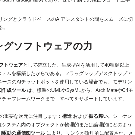
リングとクラウドベースのAIアシスタントの間をスムーズに切
る。
ングソフトウェアの力
ソフトウェア
として確立した。生成型AIを活用して40種類以上
ステムを構築したからである。フラッグシップデスクトップア
ベースのAIチャットボットを使用している場合でも、モデリン
図作成ツール
は、標準のUMLやSysMLから、ArchiMateやC4モ
クチャフレームワークまで、すべてをサポートしています。
つの重要な次元に注目します：
構造
および
振る舞い
。シーケン
はシステム内のオブジェクトが物理的または論理的にどのよう
AI駆動の通信図ツール
により、リンクが論理的に配置され、メ