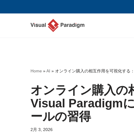
コ
ン
テ
ン
ツ
へ
ス
Home
»
AI
»
オンライン購入の相互作用を可視化する：Vis
キ
ッ
オンライン購入の
プ
Visual Parad
ールの習得
2月 3, 2026