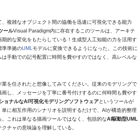
て、複雑なオブジェクト間の協働を迅速に可視化できる能力
ツール
Visual Paradigm内に存在するこのツールは、アーキテ
画期的な変化をもたらしている！生成型人工知能の力を活用す
標準準拠の
UML
モデルに変換できるようになった。この技術に
ムは手動での記号配置に時間を費やすのではなく、高レベルな
作業を任されたと想像してみてください。従来のモデリングで
描画し、メッセージを丁寧に番号付けするのに何時間も費やす
ショナルなAI可視化モデリングソフトウェア
というツールが
単に相互作用のシナリオを説明するだけで、AIが構造的整理
る。これは単なる描画ツールではなく、包括的な
AI駆動型UML
テクチャの意味論を理解している。