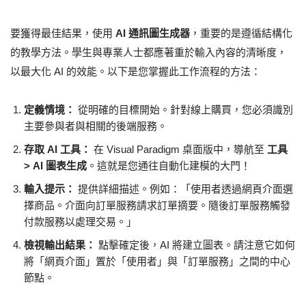
要獲得最佳結果，使用
AI 通訊圖生成器
，重要的是遵循結構化
的教學方法。學生與專業人士都應著重於輸入內容的清晰度，
以最大化 AI 的效能。以下是您掌握此工作流程的方法：
定義情境：
從明確的目標開始。針對線上購買，您必須識別
主要參與者與相關的後端服務。
存取 AI 工具：
在 Visual Paradigm 桌面版中，導航至
工具
> AI 圖表生成
。這就是您通往自動化建模的大門！
輸入提示：
提供詳細描述。例如：「使用者透過網頁介面選
擇商品。介面向訂單服務請求訂單摘要。隨後訂單服務觸發
付款服務以處理交易。」
檢視輸出結果：
點擊確定後，AI 將建立圖表。請注意它如何
將「網頁介面」置於「使用者」與「訂單服務」之間的中心
節點。