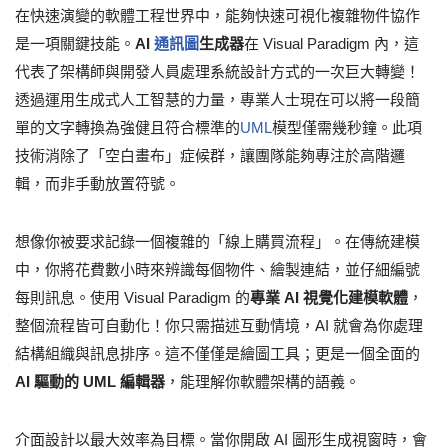
在快速演變的軟體工程世界中，能夠快速可視化複雜物件協作
是一項關鍵技能。
AI
通訊圖
生成器
在 Visual Paradigm 內，這
代表了架構師與開發人員處理系統設計方式的一次巨大轉變！
透過運用生成式人工智慧的力量，專業人士現在可以將一段簡
單的文字轉換為強健且符合標準的
UML
模型僅需幾秒鐘。此項
技術消除了「空白畫布」症候群，讓團隊能夠專注於高階邏
輯，而非手動放置符號。
想像你被要求記錄一個複雜的「線上購買流程」。在傳統建模
中，你將花費數小時來辨識每個物件、繪製連結，並仔細編號
每則訊息。使用 Visual Paradigm 的
專業 AI 視覺化建模軟體
，
整個流程皆可自動化！你只需描述互動情境，AI 就會為你處理
結構組織與訊息排序。這不僅僅是繪圖工具；更是一個全面的
AI 驅動的 UML 編輯器
，能理解你軟體架構的語義。
介面設計以最大效率為目標。當你開啟 AI 圖形生成視窗時，會