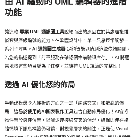
由 AI 驅動的 UML 編輯器的進階
功能
讓這款
專業 UML 通訊圖工具
脫穎而出的原因在於其處理複雜
嵌套與層級編號的能力。在軟體設計中，單一訊息經常觸發一
系列子呼叫。
AI 通訊圖生成器
足夠智能以偵測這些依賴關係。
若您的描述提到「訂單服務在確認價格前驗證庫存」，AI 將適
當地將這些項目編為子任務，並維持 UML 規範的完整性！
透過 AI 優化您的佈局
手動建模最令人挫折的方面之一是「線路交叉」和雜亂的佈
局。這
易於使用的AI圖表製作工具
包含自動佈局優化！AI會將
物件置於最佳位置，以減少連接線交叉的情況，確保即使在複
雜情境下訊息標籤仍可讀。對視覺層次的關注，正是使 Visual