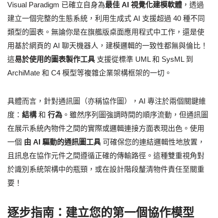
Visual Paradigm 已確立自身為
最佳 AI 視覺化建模軟體
，透過
建立一個完整的生態系統，利用生成式 AI 支援超過 40 種不同
類型的圖表。無論你是在旗艦版桌面應用程式中工作，還是使
用基於網頁的 AI 聊天機器人，建模邏輯的一致性都無與倫比！
這
易於使用的圖表製作工具
支援從標準 UML 和 SysML 到
ArchiMate 和 C4 模型等複雜企業架構框架的一切。
具體而言，針對通訊圖（亦稱協作圖），AI 專注於兩個關鍵維
度：
結構
和
行為
。雖然序列圖強調時間的順序流動，但通訊圖
在展示系統內物件之間的實際或邏輯連接方面表現出色。使用
一個
由 AI 驅動的通訊圖工具
可確保您的連結邏輯性地放置，
且訊息在協作元件之間遵循正確的傳輸路徑。這種雙重視角對
於識別系統架構中的瓶頸，或在設計階段釐清物件責任至關重
要！
逐步指南：建立您的第一個協作模型