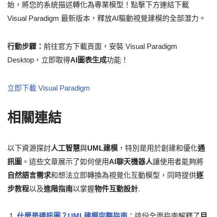
始，將您的系統描述轉化為專業模型！點擊下方連結下載
Visual Paradigm 最新版本，釋放AI驅動視覺建模的全部潛力。
行動步驟：
前往官方下載頁面，安裝 Visual Paradigm
Desktop，立即取得
AI圖表生成
功能！
立即下載 Visual Paradigm
相關連結
以下資源探討
人工智慧
與
UML建模
，特別是用於創建和優化
通
訊圖
。這些文章展示了如何使用
AI聊天機器人
讓使用者能夠將
自然語言需求
和想法立即轉換為視覺化互動模型，同時提供
逐
步教程
以及
進階指南
以掌握
物件互動設計
.
什麼是通訊圖？UML建模完整指南
：這份全面指南解釋了
目