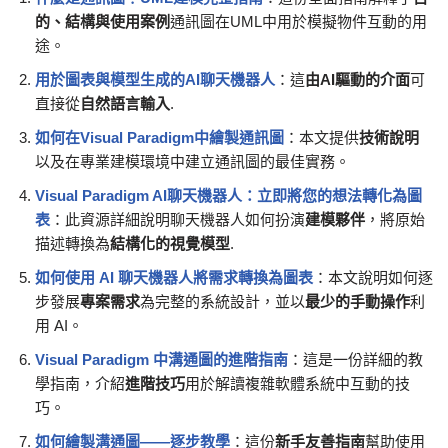
的、結構與使用案例
通訊圖在UML中用於模擬物件互動的用
途。
用於圖表與模型生成的AI聊天機器人
：這
由AI驅動的介面
可
直接從
自然語言輸入
.
如何在Visual Paradigm中繪製通訊圖
：本文提供
技術說明
以及在專業建模環境中建立通訊圖的最佳實務。
Visual Paradigm AI聊天機器人：立即將您的想法轉化為圖
表
：此資源詳細說明聊天機器人如何扮演
建模夥伴
，將原始
描述轉換為
結構化的視覺模型
.
如何使用 AI 聊天機器人將需求轉換為圖表
：本文說明如何逐
步發展
專案需求
為完整的系統設計，並以
最少的手動操作
利
用 AI。
Visual Paradigm 中溝通圖的進階指南
：這是一份詳細的教
學指南，介紹
進階技巧
用於解讀複雜軟體系統中互動的技
巧。
如何繪製溝通圖——逐步教學
：這份
新手友善指南
幫助使用