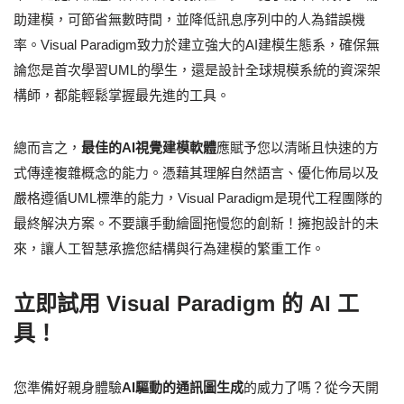
助建模，可節省無數時間，並降低訊息序列中的人為錯誤機
率。Visual Paradigm致力於建立強大的AI建模生態系，確保無
論您是首次學習UML的學生，還是設計全球規模系統的資深架
構師，都能輕鬆掌握最先進的工具。
總而言之，
最佳的AI視覺建模軟體
應賦予您以清晰且快速的方
式傳達複雜概念的能力。憑藉其理解自然語言、優化佈局以及
嚴格遵循UML標準的能力，Visual Paradigm是現代工程團隊的
最終解決方案。不要讓手動繪圖拖慢您的創新！擁抱設計的未
來，讓人工智慧承擔您結構與行為建模的繁重工作。
立即試用 Visual Paradigm 的 AI 工
具！
您準備好親身體驗
AI驅動的通訊圖生成
的威力了嗎？從今天開