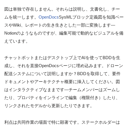
図は単独で存在しません。それらは説明し、文書化し、チー
ムを統一します。
OpenDocs
SysMLブロック定義図を知識ベー
スやWiki、レポートの生き生きとした一部に変換します—
Notionのようなものですが、編集可能で動的なビジュアルを備
えています。
チャットボットまたはデスクトップ上でAIを使ってBDDを生
成し、それを直接OpenDocsページに埋め込みます。ドローン
配送システムについて説明しますか？BDDを取得して、要件
ドキュメントやアーキテクチャ概要に挿入してください。図
はインタラクティブなままです—チームメンバーはズームし
たり、プロパティをインラインで編集（権限付き）したり、
リンクされたモデルから更新したりできます。
利点は共同作業の場面で特に顕著です。ステークホルダーは