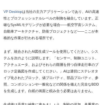
VP Desktop
は当社の主力アプリケーションであり、AIの高速
性とプロフェッショナルレベルの制御を融合しています。正
確なSysMLモデリングが必要な場合——航空宇宙システム、
自動車アーキテクチャ、防衛プロジェクトなど——ここが本
格的な作業が行われる場所です。
まず、統合されたAI図生成ツールを使用してください。シス
テムを次のように説明します。「センサー、制御ユニット、
アクチュエータ、およびそれらの階層を持つ自律走行車のブ
ロック定義図を作成してください。」AIは適切にステレオタ
イプ化されたブロック、値プロパティ、部品プロパティ、参
照、コンポジションや一般化などの関係を備えた完全なBDD
を生成します。白紙の画面と睨み合う必要はありません。
生成後は高度な編集に進みましょう。制約の追加、多重度の