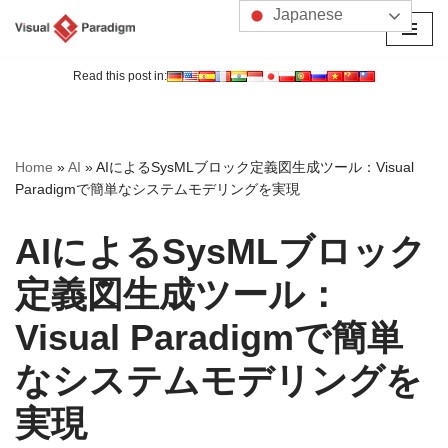
Japanese
コ
ン
Read this post in:
テ
ン
ツ
Home
»
AI
»
AIによるSysMLブロック定義図生成ツール：Visual
へ
Paradigmで簡単なシステムモデリングを実現
ス
キ
AIによるSysMLブロック
ッ
プ
定義図生成ツール：
Visual Paradigmで簡単
なシステムモデリングを
実現