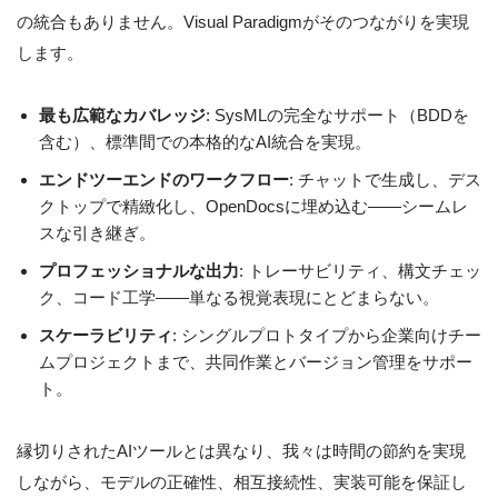
の統合もありません。Visual Paradigmがそのつながりを実現
します。
最も広範なカバレッジ
: SysMLの完全なサポート（BDDを
含む）、標準間での本格的なAI統合を実現。
エンドツーエンドのワークフロー
: チャットで生成し、デス
クトップで精緻化し、OpenDocsに埋め込む——シームレ
スな引き継ぎ。
プロフェッショナルな出力
: トレーサビリティ、構文チェッ
ク、コード工学——単なる視覚表現にとどまらない。
スケーラビリティ
: シングルプロトタイプから企業向けチー
ムプロジェクトまで、共同作業とバージョン管理をサポー
ト。
縁切りされたAIツールとは異なり、我々は時間の節約を実現
しながら、モデルの正確性、相互接続性、実装可能を保証し