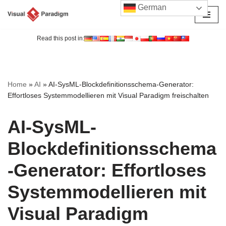
German
Zum
Inhalt
Read this post in:
springen
Home
»
AI
»
AI-SysML-Blockdefinitionsschema-Generator:
Effortloses Systemmodellieren mit Visual Paradigm freischalten
AI-SysML-
Blockdefinitionsschema
-Generator: Effortloses
Systemmodellieren mit
Visual Paradigm