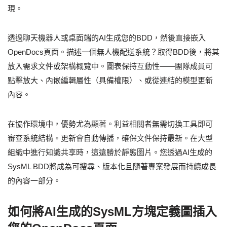
現。
透過聊天機器人或桌面端的AI生成您的BDD，然後直接嵌入
OpenDocs頁面。描述一個無人機配送系統？取得BDD後，將其
放入需求文件或架構概覽中。圖表保持互動性——團隊成員可
點擊放大、內嵌編輯屬性（具備權限）、或從連結的模型更新
內容。
在協作環境中，優勢尤為顯著。利益相關者無需切換工具即可
審查系統結構。更新會自動傳播，確保文件保持最新。在大型
組織中進行知識共享時，這遠勝於靜態圖片。您透過AI生成的
SysML BDD將成為可搜尋、版本化且隨著專案發展而持續成長
的內容一部分。
如何將AI生成的SysML方塊定義圖插入