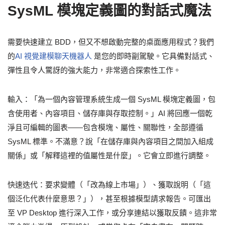
SysML 模塊定義圖的對話式魔法
需要快速建立 BDD，但又不想啟動完整的桌面應用程式？我們
的
AI 視覺建模聊天機器人
是您的即時副駕駛。它具備對話式、
彈性且令人驚訝的強大能力，非常適合探索性工作。
輸入：「為一個內容管理系統生成一個 SysML 模塊定義圖，包
含使用者、內容項目、儲存庫與存取控制。」AI 將回應一個乾
淨且可編輯的圖表——包含模塊、屬性、關聯性，全部遵循
SysML 標準。不滿意？說「在儲存庫與內容項目之間加入組成
關係」或「解釋這裡的值屬性是什麼」。它會立即進行調整。
快速迭代：要求變體（「改為線上市場」）、獲取說明（「這
個泛化代表什麼意思？」），甚至根據模型請求報告。可匯出
至 VP Desktop 進行深入工作，或分享連結以獲取反饋。這非常