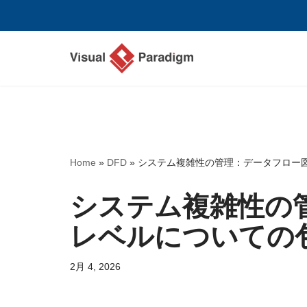
コ
ン
テ
ン
ツ
へ
ス
Home
»
DFD
»
システム複雑性の管理：データフロー
キ
ッ
システム複雑性の
プ
レベルについての
2月 4, 2026