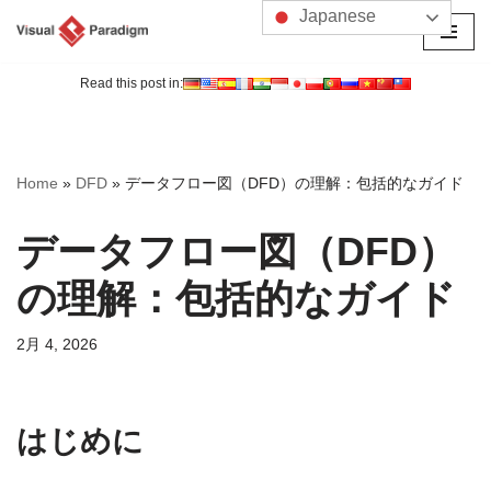
Japanese
コ
ン
Read this post in:
テ
ン
ツ
Home
»
DFD
»
データフロー図（DFD）の理解：包括的なガイド
へ
ス
データフロー図（DFD）
キ
ッ
の理解：包括的なガイド
プ
2月 4, 2026
はじめに