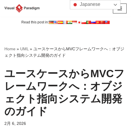
Japanese
コ
ン
Read this post in:
テ
ン
ツ
Home
»
UML
»
ユースケースからMVCフレームワークへ：オブジ
へ
ェクト指向システム開発のガイド
ス
キ
ユースケースからMVCフ
ッ
プ
レームワークへ：オブジ
ェクト指向システム開発
のガイド
2月 6, 2026