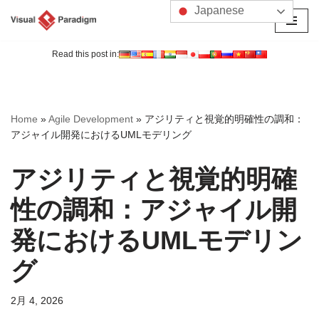
Japanese
コ
ン
Read this post in:
テ
ン
ツ
Home
»
Agile Development
»
アジリティと視覚的明確性の調和：
へ
アジャイル開発におけるUMLモデリング
ス
キ
アジリティと視覚的明確
ッ
プ
性の調和：アジャイル開
発におけるUMLモデリン
グ
2月 4, 2026