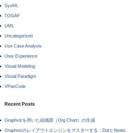
SysML
TOGAF
UML
Uncategorized
Use Case Analysis
User Experience
Visual Modeling
Visual Paradigm
VPasCode
Recent Posts
Graphvizを用いた組織図（Org Chart）の生成
Graphvizのレイアウトエンジンをマスターする：DotとNeato