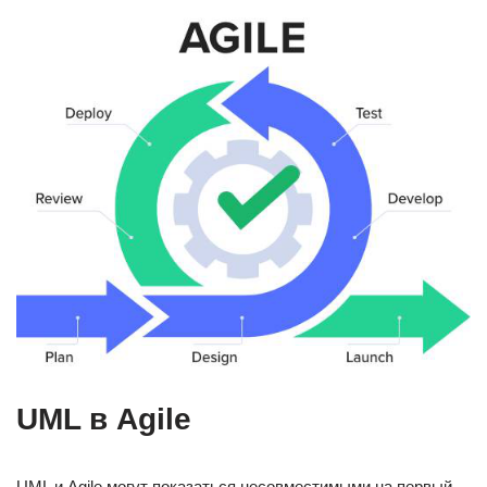
UML в Agile
UML и Agile могут показаться несовместимыми на первый