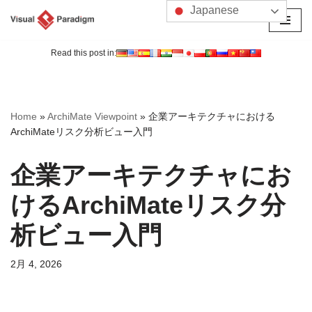
Japanese
コ
ン
Read this post in:
テ
ン
ツ
Home
»
ArchiMate Viewpoint
»
企業アーキテクチャにおける
へ
ArchiMateリスク分析ビュー入門
ス
キ
企業アーキテクチャにお
ッ
プ
けるArchiMateリスク分
析ビュー入門
2月 4, 2026