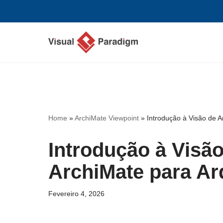
Avançar
para
o
conteúdo
Home
»
ArchiMate Viewpoint
»
Introdução à Visão de A
Introdução à Visão
ArchiMate para Ar
Fevereiro 4, 2026