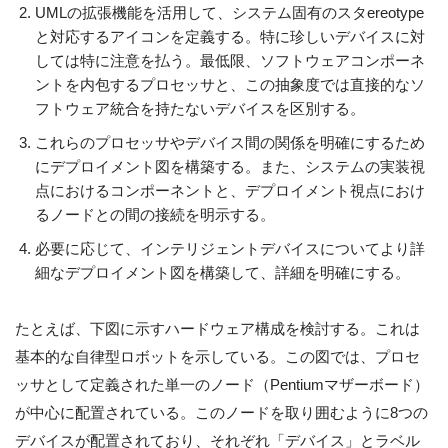
UMLの拡張機能を活用して、システム固有のスタereotype
と対応するアイコンを定義する。特に珍しいデバイスに対
しては特に注意を払う。最低限、ソフトウェアコンポーネ
ントを内包するプロセッサと、この抽象度では直接的なソ
フトウェア統合を持たないデバイスを区別する。
これらのプロセッサやデバイス間の関係を明確にするため
にデプロイメント図を構築する。また、システムの実装視
点におけるコンポーネントと、デプロイメント視点におけ
るノードとの間の接続を明示する。
必要に応じて、インテリジェントデバイスについてより詳
細なデプロイメント図を構築して、詳細を明確にする。
たとえば、下図に示すハードウェア構成を検討する。これは
基本的な自律型ロボットを示している。この図では、プロセ
ッサとして定義された単一のノード（Pentiumマザーボード）
が中心に配置されている。このノードを取り囲むように8つの
デバイスが配置されており、それぞれ「デバイス」とラベル