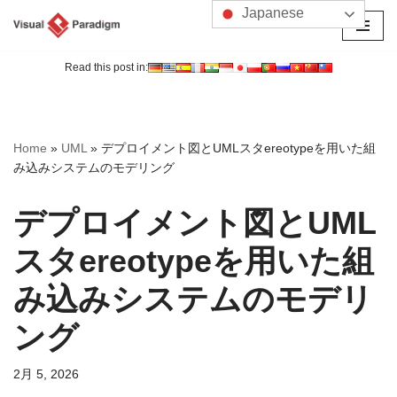
Japanese
コ
ン
Read this post in:
テ
ン
ツ
Home
»
UML
»
デプロイメント図とUMLスタereotypeを用いた組
へ
み込みシステムのモデリング
ス
キ
デプロイメント図とUML
ッ
プ
スタereotypeを用いた組
み込みシステムのモデリ
ング
2月 5, 2026