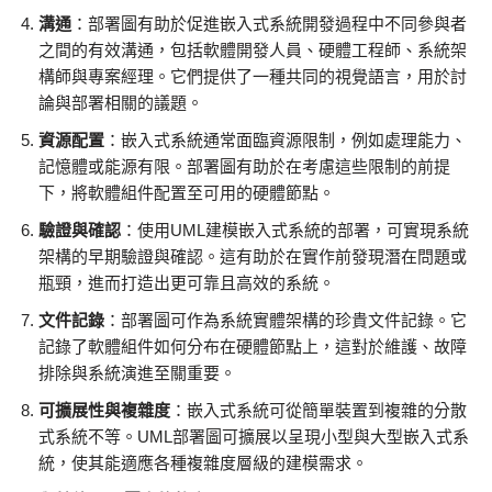
溝通
：部署圖有助於促進嵌入式系統開發過程中不同參與者
之間的有效溝通，包括軟體開發人員、硬體工程師、系統架
構師與專案經理。它們提供了一種共同的視覺語言，用於討
論與部署相關的議題。
資源配置
：嵌入式系統通常面臨資源限制，例如處理能力、
記憶體或能源有限。部署圖有助於在考慮這些限制的前提
下，將軟體組件配置至可用的硬體節點。
驗證與確認
：使用UML建模嵌入式系統的部署，可實現系統
架構的早期驗證與確認。這有助於在實作前發現潛在問題或
瓶頸，進而打造出更可靠且高效的系統。
文件記錄
：部署圖可作為系統實體架構的珍貴文件記錄。它
記錄了軟體組件如何分布在硬體節點上，這對於維護、故障
排除與系統演進至關重要。
可擴展性與複雜度
：嵌入式系統可從簡單裝置到複雜的分散
式系統不等。UML部署圖可擴展以呈現小型與大型嵌入式系
統，使其能適應各種複雜度層級的建模需求。