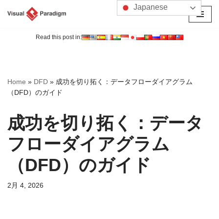
Japanese
コ
ン
Read this post in:
テ
ン
ツ
Home
»
DFD
»
成功を切り拓く：データフローダイアグラム
へ
（DFD）のガイド
ス
キ
成功を切り拓く：データ
ッ
プ
フローダイアグラム
（DFD）のガイド
2月 4, 2026