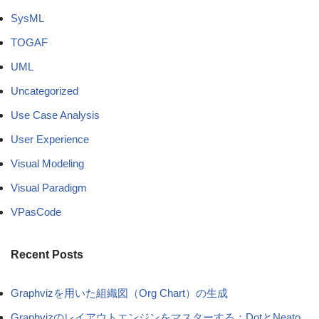
SysML
TOGAF
UML
Uncategorized
Use Case Analysis
User Experience
Visual Modeling
Visual Paradigm
VPasCode
Recent Posts
Graphvizを用いた組織図（Org Chart）の生成
Graphvizのレイアウトエンジンをマスターする：DotとNeato