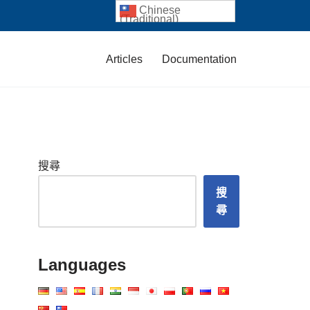
Chinese
(Traditional)
Articles
Documentation
搜尋
搜
尋
Languages