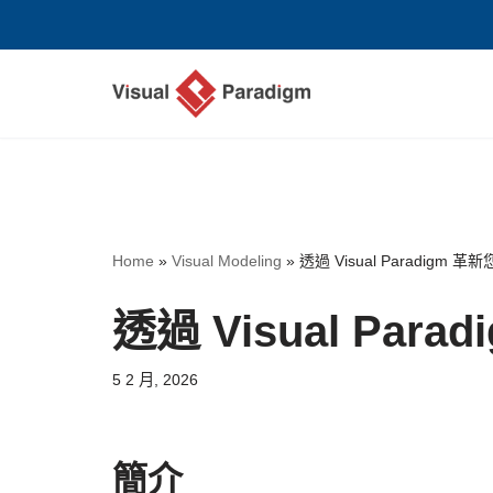
Skip
to
content
Home
»
Visual Modeling
»
透過 Visual Paradigm
透過 Visual Pa
5 2 月, 2026
簡介