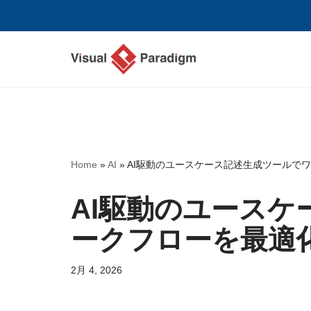
コ
ン
テ
ン
ツ
へ
ス
Home
»
AI
»
AI駆動のユースケース記述生成ツールで
キ
ッ
AI駆動のユース
プ
ークフローを最適
2月 4, 2026