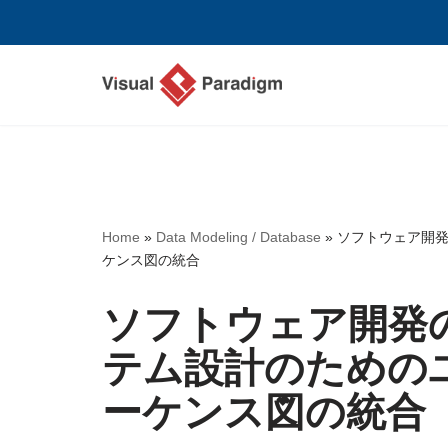
コ
ン
テ
ン
ツ
へ
ス
Home
»
Data Modeling / Database
»
ソフトウェア開発
キ
ケンス図の統合
ッ
プ
ソフトウェア開発
テム設計のための
ーケンス図の統合