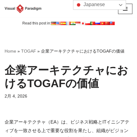
Japanese
コ
ン
Read this post in:
テ
ン
ツ
Home
»
TOGAF
»
企業アーキテクチャにおけるTOGAFの価値
へ
ス
企業アーキテクチャにお
キ
ッ
けるTOGAFの価値
プ
2月 4, 2026
企業アーキテクチャ（EA）は、ビジネス戦略とITイニシアテ
ィブを一致させる上で重要な役割を果たし、組織がビジョン