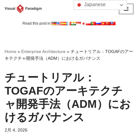
Japanese
コ
ン
Read this post in:
テ
ン
ツ
Home
»
Enterprise Architecture
»
チュートリアル：TOGAFのアー
へ
キテクチャ開発手法（ADM）におけるガバナンス
ス
キ
チュートリアル：
ッ
プ
TOGAFのアーキテクチ
ャ開発手法（ADM）にお
けるガバナンス
2月 4, 2026