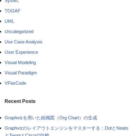
SysML
TOGAF
UML
Uncategorized
Use Case Analysis
User Experience
Visual Modeling
Visual Paradigm
VPasCode
Recent Posts
Graphvizを用いた組織図（Org Chart）の生成
Graphvizのレイアウトエンジンをマスターする：DotとNeato
とTwopiとCircoの比較