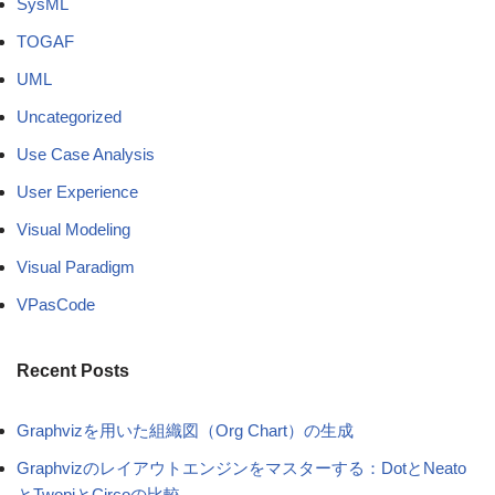
SysML
TOGAF
UML
Uncategorized
Use Case Analysis
User Experience
Visual Modeling
Visual Paradigm
VPasCode
Recent Posts
Graphvizを用いた組織図（Org Chart）の生成
Graphvizのレイアウトエンジンをマスターする：DotとNeato
とTwopiとCircoの比較