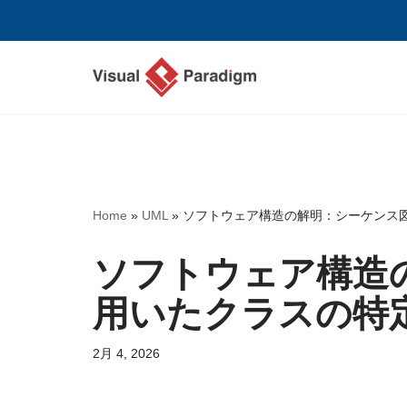
コ
ン
テ
ン
ツ
へ
ス
Home
»
UML
»
ソフトウェア構造の解明：シーケンス
キ
ッ
ソフトウェア構造
プ
用いたクラスの特
2月 4, 2026