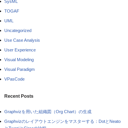
SysML
TOGAF
UML
Uncategorized
Use Case Analysis
User Experience
Visual Modeling
Visual Paradigm
VPasCode
Recent Posts
Graphvizを用いた組織図（Org Chart）の生成
Graphvizのレイアウトエンジンをマスターする：DotとNeato