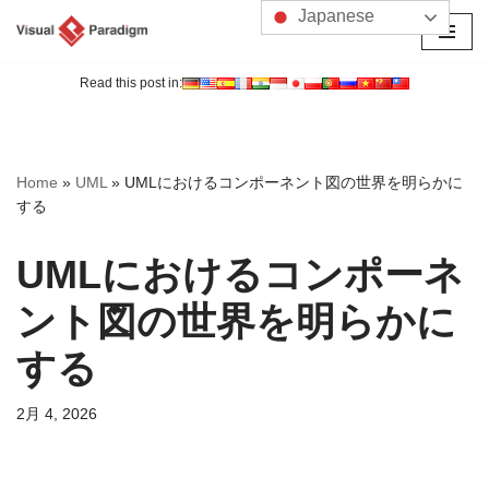
Japanese
コ
ン
Read this post in:
テ
ン
ツ
Home
»
UML
»
UMLにおけるコンポーネント図の世界を明らかに
へ
する
ス
キ
UMLにおけるコンポーネ
ッ
プ
ント図の世界を明らかに
する
2月 4, 2026