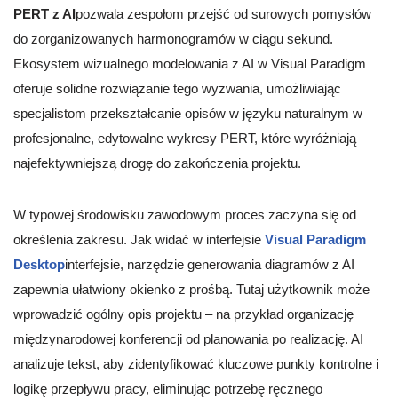
PERT z AI
pozwala zespołom przejść od surowych pomysłów
do zorganizowanych harmonogramów w ciągu sekund.
Ekosystem wizualnego modelowania z AI w Visual Paradigm
oferuje solidne rozwiązanie tego wyzwania, umożliwiając
specjalistom przekształcanie opisów w języku naturalnym w
profesjonalne, edytowalne wykresy PERT, które wyróżniają
najefektywniejszą drogę do zakończenia projektu.
W typowej środowisku zawodowym proces zaczyna się od
określenia zakresu. Jak widać w interfejsie
Visual Paradigm
Desktop
interfejsie, narzędzie generowania diagramów z AI
zapewnia ułatwiony okienko z prośbą. Tutaj użytkownik może
wprowadzić ogólny opis projektu – na przykład organizację
międzynarodowej konferencji od planowania po realizację. AI
analizuje tekst, aby zidentyfikować kluczowe punkty kontrolne i
logikę przepływu pracy, eliminując potrzebę ręcznego