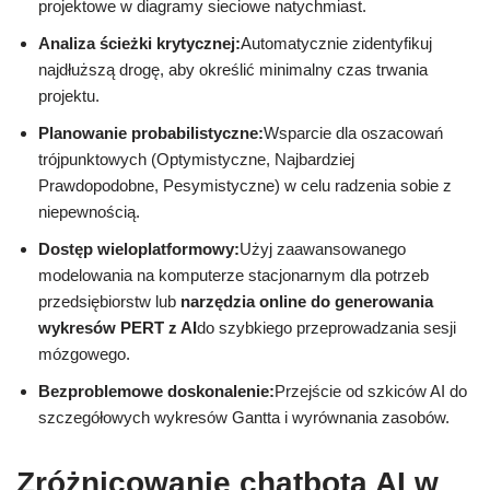
projektowe w diagramy sieciowe natychmiast.
Analiza ścieżki krytycznej:
Automatycznie zidentyfikuj
najdłuższą drogę, aby określić minimalny czas trwania
projektu.
Planowanie probabilistyczne:
Wsparcie dla oszacowań
trójpunktowych (Optymistyczne, Najbardziej
Prawdopodobne, Pesymistyczne) w celu radzenia sobie z
niepewnością.
Dostęp wieloplatformowy:
Użyj zaawansowanego
modelowania na komputerze stacjonarnym dla potrzeb
przedsiębiorstw lub
narzędzia online do generowania
wykresów PERT z AI
do szybkiego przeprowadzania sesji
mózgowego.
Bezproblemowe doskonalenie:
Przejście od szkiców AI do
szczegółowych wykresów Gantta i wyrównania zasobów.
Zróżnicowanie chatbota AI w