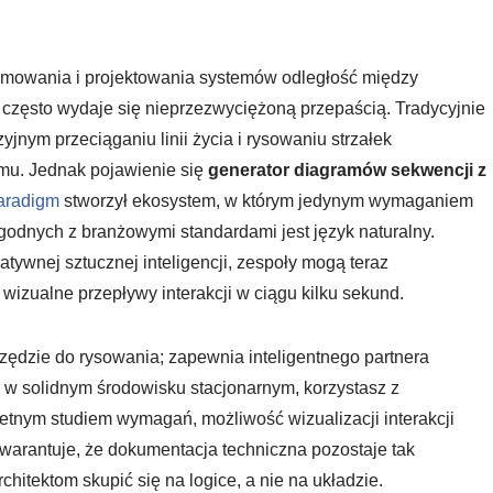
ramowania i projektowania systemów odległość między
ęsto wydaje się nieprzezwyciężoną przepaścią. Tradycyjnie
yjnym przeciąganiu linii życia i rysowaniu strzałek
mu. Jednak pojawienie się
generator diagramów sekwencji z
aradigm
stworzył ekosystem, w którym jedynym wymaganiem
nych z branżowymi standardami jest język naturalny.
ywnej sztucznej inteligencji, zespoły mogą teraz
wizualne przepływy interakcji w ciągu kilku sekund.
rzędzie do rysowania; zapewnia inteligentnego partnera
 w solidnym środowisku stacjonarnym, korzystasz z
etnym studiem wymagań, możliwość wizualizacji interakcji
warantuje, że dokumentacja techniczna pozostaje tak
hitektom skupić się na logice, a nie na układzie.