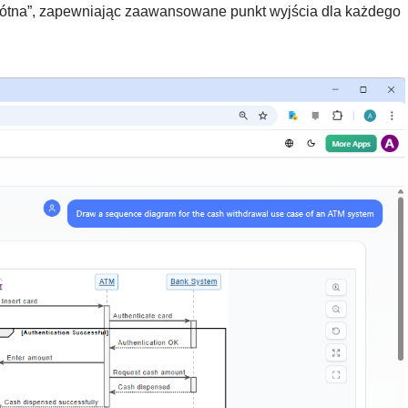
łótna”, zapewniając zaawansowane punkt wyjścia dla każdego