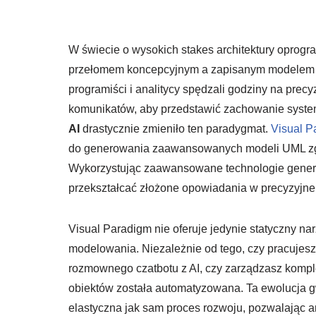
W świecie o wysokich stakes architektury oprog
przełomem koncepcyjnym a zapisanym modelem cz
programiści i analitycy spędzali godziny na precyz
komunikatów, aby przedstawić zachowanie syste
AI
drastycznie zmieniło ten paradygmat.
Visual P
do generowania zaawansowanych modeli UML zgod
Wykorzystując zaawansowane technologie generat
przekształcać złożone opowiadania w precyzyjne 
Visual Paradigm nie oferuje jedynie statyczny na
modelowania. Niezależnie od tego, czy pracujesz
rozmownego czatbotu z AI, czy zarządzasz kompl
obiektów została automatyzowana. Ta ewolucja g
elastyczna jak sam proces rozwoju, pozwalając arc