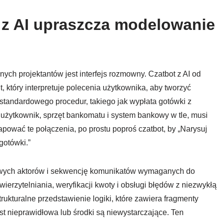
 z AI upraszcza modelowanie
ch projektantów jest interfejs rozmowny. Czatbot z AI od
 który interpretuje polecenia użytkownika, aby tworzyć
tandardowego procedur, takiego jak wypłata gotówki z
 użytkownik, sprzęt bankomatu i system bankowy w tle, musi
pować te połączenia, po prostu poproś czatbot, by „Narysuj
gotówki.”
awowych aktorów i sekwencję komunikatów wymaganych do
wierzytelniania, weryfikacji kwoty i obsługi błędów z niezwykłą
trukturalne przedstawienie logiki, które zawiera fragmenty
est nieprawidłowa lub środki są niewystarczające. Ten