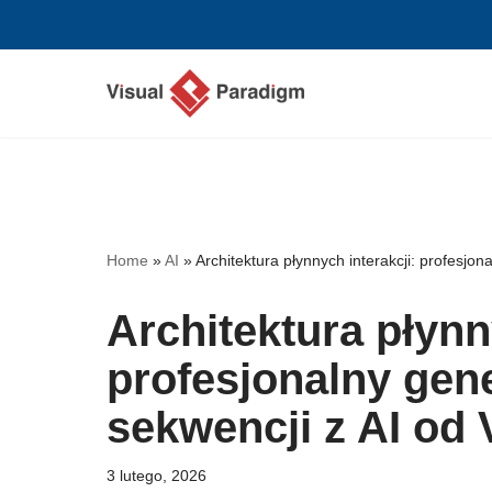
Przejdź
do
treści
Home
»
AI
»
Architektura płynnych interakcji: profesjo
Architektura płynn
profesjonalny gen
sekwencji z AI od
3 lutego, 2026