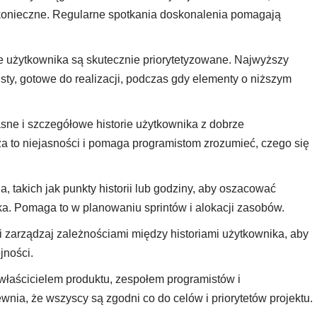
 konieczne. Regularne spotkania doskonalenia pomagają
ie użytkownika są skutecznie priorytetyzowane. Najwyższy
isty, gotowe do realizacji, podczas gdy elementy o niższym
asne i szczegółowe historie użytkownika z dobrze
za to niejasności i pomaga programistom zrozumieć, czego się
, takich jak punkty historii lub godziny, aby oszacować
ika. Pomaga to w planowaniu sprintów i alokacji zasobów.
 i zarządzaj zależnościami między historiami użytkownika, aby
jności.
łaścicielem produktu, zespołem programistów i
nia, że wszyscy są zgodni co do celów i priorytetów projektu.