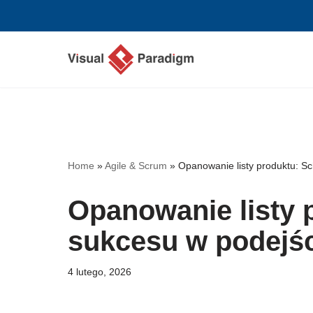
Przejdź
do
treści
Home
»
Agile & Scrum
»
Opanowanie listy produktu: S
Opanowanie listy 
sukcesu w podejśc
4 lutego, 2026