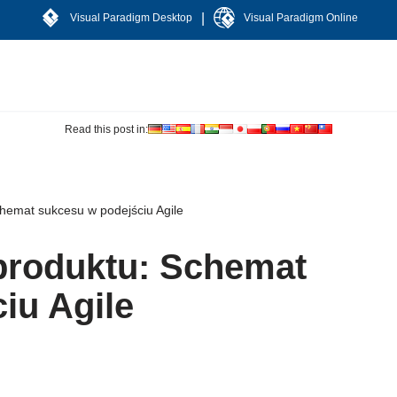
|
Visual Paradigm Desktop
Visual Paradigm Online
Read this post in:
chemat sukcesu w podejściu Agile
produktu: Schemat
iu Agile