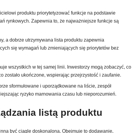
cielowi produktu priorytetyzować funkcje na podstawie
gań rynkowych. Zapewnia to, że najważniejsze funkcje są
ny, a dobrze utrzymywana lista produktu zapewnia
cych się wymagań lub zmieniających się priorytetów bez
uje wszystkich w tej samej linii. Inwestorzy mogą zobaczyć, co
i co zostało ukończone, wspierając przejrzystość i zaufanie.
brze sformułowane i uporządkowane na liście, zespół
niejszając ryzyko marnowania czasu lub nieporozumień.
ządzania listą produktu
inna być ciągle doskonalona. Obejmuje to dodawanie,