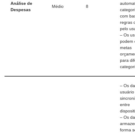
Análise de
automa
Médio
8
Despesas
categor
com ba
regras 
pelo us
– Os us
podem d
metas
orçamen
para di
categor
– Os d
usuário
sincron
entre
disposit
– Os da
armaze
forma s