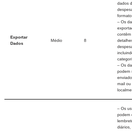
dados 
despes
formato
– Os d
exporta
contêm 
Exportar
Médio
8
detalhe
Dados
despes
incluind
categor
– Os d
podem 
enviado
mail ou
localme
– Os us
podem d
lembret
diários,