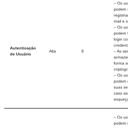
– Os us
podem 
registr
mail e 
– Os us
podem 
login c
credenc
Autenticação
Alta
8
– As se
de Usuário
armaze
forma s
criptog
– Os us
podem r
suas s
caso as
esqueç
– Os us
podem i