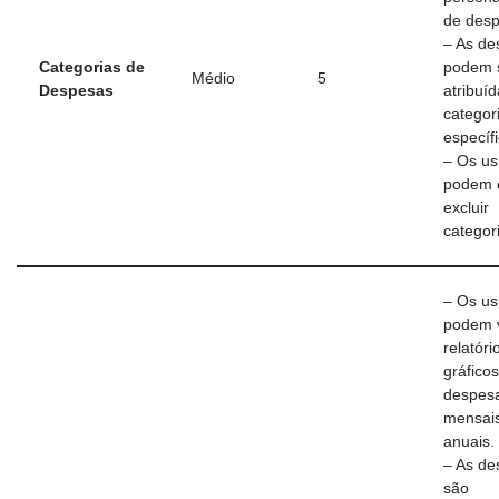
de desp
– As de
Categorias de
podem 
Médio
5
Despesas
atribuíd
categor
específi
– Os us
podem e
excluir
categor
– Os us
podem v
relatóri
gráfico
despes
mensai
anuais.
– As de
são