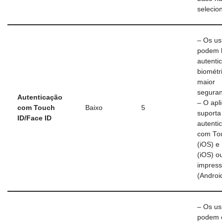
selecio
– Os us
podem h
autenti
biométr
maior
seguran
Autenticação
– O apli
com Touch
Baixo
5
suporta
ID/Face ID
autenti
com To
(iOS) e
(iOS) o
impress
(Androi
– Os us
podem 