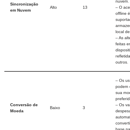
nuvem.
Sincronização
Alto
13
– O ac
em Nuvem
offline é
suport
armaze
local d
– As al
feitas 
disposit
refletid
outros.
– Os us
podem 
sua mo
preferid
Conversão de
– Os va
Baixo
3
Moeda
despes
automa
convert
base n