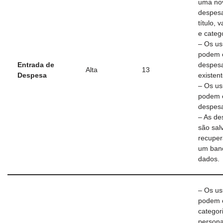
uma no
despes
título, v
e catego
– Os us
podem e
Entrada de
despes
Alta
13
Despesa
existent
– Os us
podem e
despes
– As de
são sal
recuper
um ban
dados.
– Os us
podem c
categor
persona