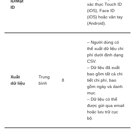
ID/Mặt
xác thực Touch ID
ID
(iOS), Face ID
(iOS) hoặc vân tay
(Android).
– Người dùng có
thể xuất dữ liệu chi
phí dưới định dạng
CSV.
– Dữ liệu đã xuất
bao gồm tất cả chi
Xuất
Trung
8
tiết chi phí, bao
dữ liệu
bình
gồm ngày và danh
mục.
– Dữ liệu có thể
được gửi qua email
hoặc lưu trữ cục
bộ.