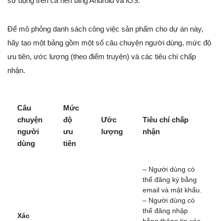
sử dụng trên cả nền tảng Android và iOS.
Để mô phỏng danh sách công việc sản phẩm cho dự án này,
hãy tạo một bảng gồm một số câu chuyện người dùng, mức độ
ưu tiên, ước lượng (theo điểm truyện) và các tiêu chí chấp
nhận.
Câu
Mức
chuyện
độ
Ước
Tiêu chí chấp
người
ưu
lượng
nhận
dùng
tiên
– Người dùng có
thể đăng ký bằng
email và mật khẩu.
– Người dùng có
thể đăng nhập
Xác