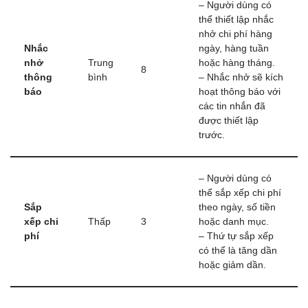
– Người dùng có
thể thiết lập nhắc
nhở chi phí hàng
Nhắc
ngày, hàng tuần
nhở
Trung
hoặc hàng tháng.
8
thông
bình
– Nhắc nhở sẽ kích
báo
hoạt thông báo với
các tin nhắn đã
được thiết lập
trước.
– Người dùng có
thể sắp xếp chi phí
Sắp
theo ngày, số tiền
xếp chi
Thấp
3
hoặc danh mục.
phí
– Thứ tự sắp xếp
có thể là tăng dần
hoặc giảm dần.