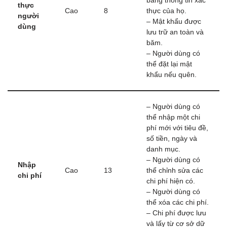
bằng thông tin xác
thực
Cao
8
thực của họ.
người
– Mật khẩu được
dùng
lưu trữ an toàn và
băm.
– Người dùng có
thể đặt lại mật
khẩu nếu quên.
– Người dùng có
thể nhập một chi
phí mới với tiêu đề,
số tiền, ngày và
danh mục.
– Người dùng có
Nhập
Cao
13
thể chỉnh sửa các
chi phí
chi phí hiện có.
– Người dùng có
thể xóa các chi phí.
– Chi phí được lưu
và lấy từ cơ sở dữ