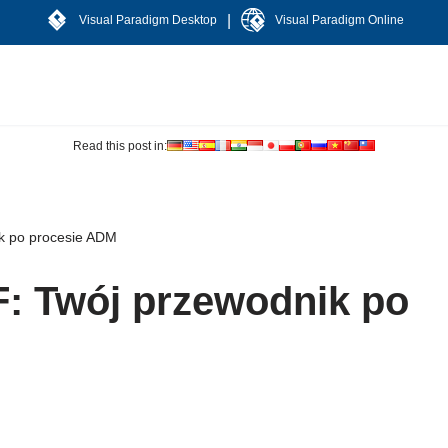
|
Visual Paradigm Desktop
Visual Paradigm Online
Read this post in:
k po procesie ADM
: Twój przewodnik po