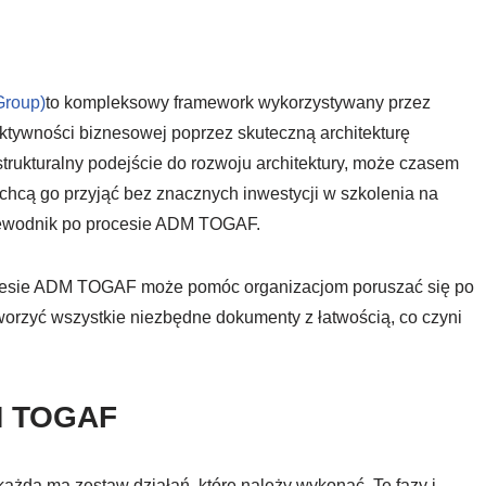
Group)
to kompleksowy framework wykorzystywany przez
ktywności biznesowej poprzez skuteczną architekturę
trukturalny podejście do rozwoju architektury, może czasem
 chcą go przyjąć bez znacznych inwestycji w szkolenia na
rzewodnik po procesie ADM TOGAF.
ocesie ADM TOGAF może pomóc organizacjom poruszać się po
orzyć wszystkie niezbędne dokumenty z łatwością, co czyni
M TOGAF
h każda ma zestaw działań, które należy wykonać. Te fazy i