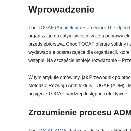
Wprowadzenie
The
TOGAF (Architektura Framework The Open 
organizacje na całym świecie w celu poprawy efe
przedsiębiorstwa. Choć TOGAF oferuje solidny i s
wydawać się odstraszające dla organizacji, które
wstępie. Na szczęście istnieje rozwiązanie – P
W tym artykule omówimy, jak Przewodnik po pr
Metodzie Rozwoju Architektury TOGAF (ADM) i tw
przyjęcie TOGAF bardziej dostępne i efektywne.
Zrozumienie procesu AD
The
TOGAF ADM
składa się z kilku faz, z któryc