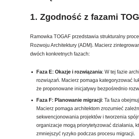
1. Zgodność z fazami TO
Ramowka TOGAF przedstawia strukturalny proces 
Rozwoju Architektury (ADM). Macierz zintegrowan
dwóch konkretnych fazach:
Faza E: Okazje i rozwiązania
: W tej fazie arc
rozwiązań. Macierz pomaga kategoryzować luk
że proponowane inicjatywy bezpośrednio rozwi
Faza F: Planowanie migracji
: Ta faza obejmu
Macierz pomaga architektom zrozumieć zależno
sekwencjonowania projektów i tworzenia spójn
organizacje mogą priorytetyzować działania, 
zmniejszyć ryzyko podczas procesu migracji.