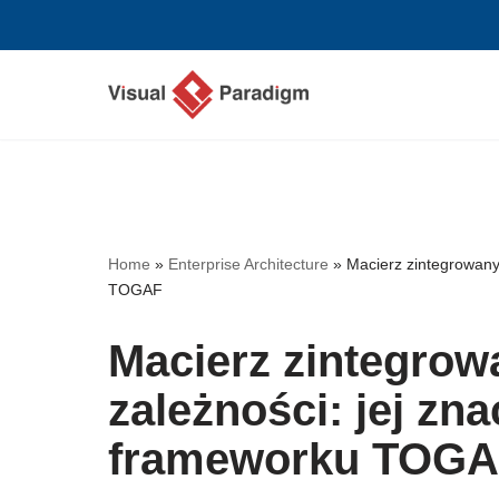
Przejdź
do
treści
Home
»
Enterprise Architecture
»
Macierz zintegrowanyc
TOGAF
Macierz zintegrowa
zależności: jej zn
frameworku TOG