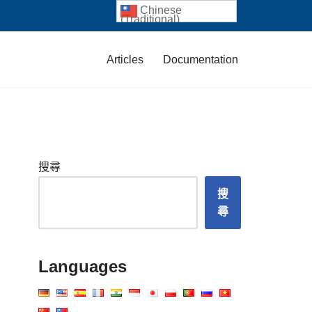
Chinese
(Traditional)
Articles
Documentation
搜尋
搜
尋
Languages