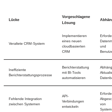
Vorgeschlagene
Lücke
Abhäng
Lösung
Implementieren
Erforde
eines neuen
Datenm
Veraltete CRM-System
cloudbasierten
und
CRM
Benutze
Berichterstattung
Abhäng
Ineffiziente
mit BI-Tools
Aktuali
Berichterstattungsprozesse
automatisieren
Datenb
Erforde
API-
Fehlende Integration
Abgesc
Verbindungen
zwischen Systemen
von
entwickeln
System