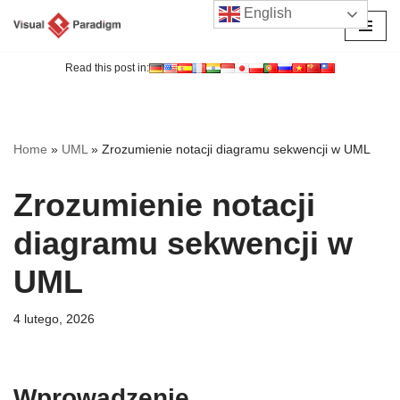
English
Przejdź
do
Read this post in:
treści
Home
»
UML
»
Zrozumienie notacji diagramu sekwencji w UML
Zrozumienie notacji
diagramu sekwencji w
UML
4 lutego, 2026
Wprowadzenie