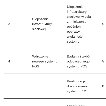
Ulepszenie
infrastruktury
sieciowej w celu
Ulepszenie
zmniejszenia
3
infrastruktury
5
opóźnień i
sieciowej
poprawy
wydajności
systemu
Wdrożenie
Badania i wybór
4
nowego systemu
odpowiedniego
5
POS
systemu POS
Konfiguracja i
dostosowanie
8
systemu POS