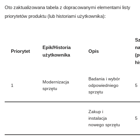
Oto zaktualizowana tabela z dopracowanymi elementami listy
priorytetów produktu (lub historiami użytkownika):
S
Epik/Historia
na
Priorytet
Opis
użytkownika
(p
hi
Badania i wybór
Modernizacja
1
odpowiedniego
5
sprzętu
sprzętu
Zakup i
instalacja
5
nowego sprzętu