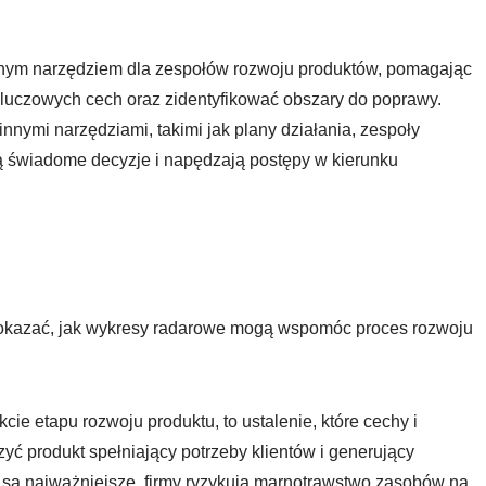
ężnym narzędziem dla zespołów rozwoju produktów, pomagając
y kluczowych cech oraz zidentyfikować obszary do poprawy.
nymi narzędziami, takimi jak plany działania, zespoły
 świadome decyzje i napędzają postępy w kierunku
 pokazać, jak wykresy radarowe mogą wspomóc proces rozwoju
kcie etapu rozwoju produktu, to ustalenie, które cechy i
zyć produkt spełniający potrzeby klientów i generujący
 są najważniejsze, firmy ryzykują marnotrawstwo zasobów na