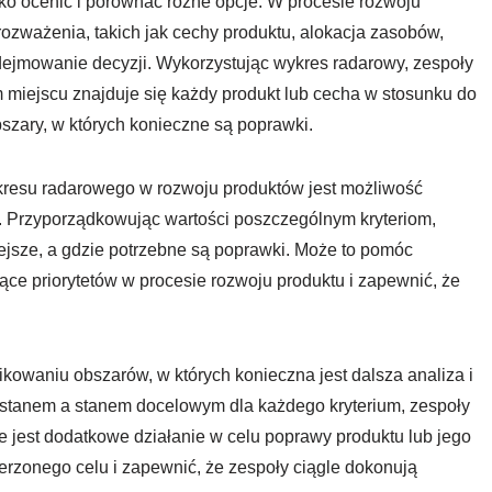
ko ocenić i porównać różne opcje. W procesie rozwoju
ozważenia, takich jak cechy produktu, alokacja zasobów,
dejmowanie decyzji. Wykorzystując wykres radarowy, zespoły
 miejscu znajduje się każdy produkt lub cecha w stosunku do
bszary, w których konieczne są poprawki.
kresu radarowego w rozwoju produktów jest możliwość
h. Przyporządkowując wartości poszczególnym kryteriom,
ejsze, a gdzie potrzebne są poprawki. Może to pomóc
 priorytetów w procesie rozwoju produktu i zapewnić, że
owaniu obszarów, w których konieczna jest dalsza analiza i
 stanem a stanem docelowym dla każdego kryterium, zespoły
e jest dodatkowe działanie w celu poprawy produktu lub jego
rzonego celu i zapewnić, że zespoły ciągle dokonują