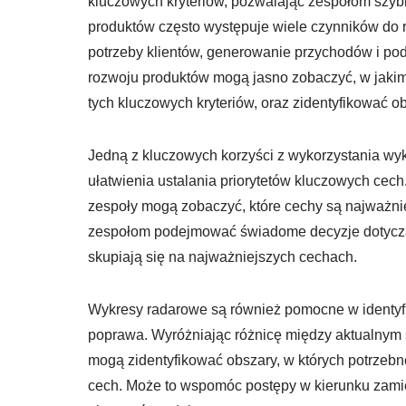
kluczowych kryteriów, pozwalając zespołom szyb
produktów często występuje wiele czynników do r
potrzeby klientów, generowanie przychodów i po
rozwoju produktów mogą jasno zobaczyć, w jakim
tych kluczowych kryteriów, oraz zidentyfikować o
Jedną z kluczowych korzyści z wykorzystania wy
ułatwienia ustalania priorytetów kluczowych cec
zespoły mogą zobaczyć, które cechy są najważni
zespołom podejmować świadome decyzje dotyczące
skupiają się na najważniejszych cechach.
Wykresy radarowe są również pomocne w identyfik
poprawa. Wyróżniając różnicę między aktualnym
mogą zidentyfikować obszary, w których potrzebn
cech. Może to wspomóc postępy w kierunku zamie