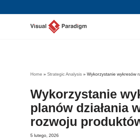
Przejdź
do
treści
Home
»
Strategic Analysis
»
Wykorzystanie wykresów ra
Wykorzystanie wy
planów działania 
rozwoju produktó
5 lutego, 2026