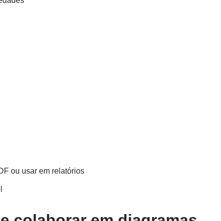
iedades
F ou usar em relatórios
l
e colaborar em diagramas