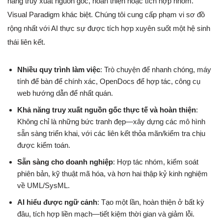
năng truy xuất nguồn gốc, hoàn thiện hoặc tích hợp nhóm.
Visual Paradigm khác biệt. Chúng tôi cung cấp phạm vi sơ đồ
rộng nhất với AI thực sự được tích hợp xuyên suốt một hệ sinh
thái liên kết.
Nhiều quy trình làm việc
: Trò chuyện để nhanh chóng, máy
tính để bàn để chính xác, OpenDocs để hợp tác, công cụ
web hướng dẫn để nhất quán.
Khả năng truy xuất nguồn gốc thực tế và hoàn thiện
:
Không chỉ là những bức tranh đẹp—xây dựng các mô hình
sẵn sàng triển khai, với các liên kết thỏa mãn/kiểm tra chịu
được kiểm toán.
Sẵn sàng cho doanh nghiệp
: Hợp tác nhóm, kiểm soát
phiên bản, kỹ thuật mã hóa, và hơn hai thập kỷ kinh nghiệm
về UML/SysML.
AI hiểu được ngữ cảnh
: Tạo một lần, hoàn thiện ở bất kỳ
đâu, tích hợp liền mạch—tiết kiệm thời gian và giảm lỗi.