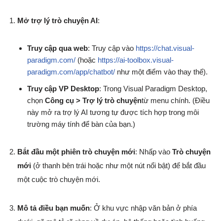
Mở trợ lý trò chuyện AI
:
Truy cập qua web
: Truy cập vào
https://chat.visual-
paradigm.com/
(hoặc
https://ai-toolbox.visual-
paradigm.com/app/chatbot/
như một điểm vào thay thế).
Truy cập VP Desktop
: Trong Visual Paradigm Desktop,
chọn
Công cụ > Trợ lý trò chuyện
từ menu chính. (Điều
này mở ra trợ lý AI tương tự được tích hợp trong môi
trường máy tính để bàn của bạn.)
Bắt đầu một phiên trò chuyện mới
: Nhấp vào
Trò chuyện
mới
(ở thanh bên trái hoặc như một nút nổi bật) để bắt đầu
một cuộc trò chuyện mới.
Mô tả điều bạn muốn
: Ở khu vực nhập văn bản ở phía