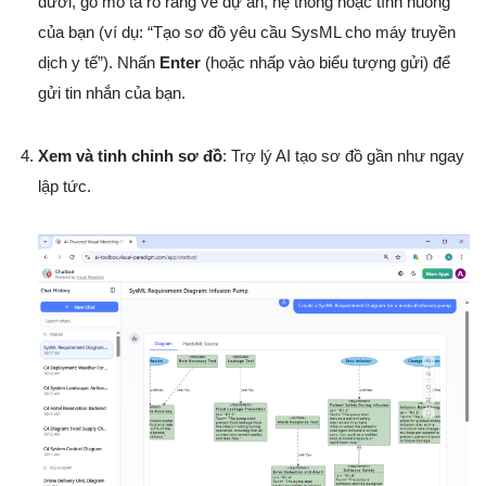
dưới, gõ mô tả rõ ràng về dự án, hệ thống hoặc tình huống
của bạn (ví dụ: “Tạo sơ đồ yêu cầu SysML cho máy truyền
dịch y tế”). Nhấn
Enter
(hoặc nhấp vào biểu tượng gửi) để
gửi tin nhắn của bạn.
Xem và tinh chỉnh sơ đồ
: Trợ lý AI tạo sơ đồ gần như ngay
lập tức.