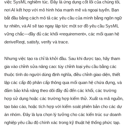
việc SysML nghiêm túc. Đây là ứng dụng cốt lõi của chúng tôi,
nơi AI kết hợp với mô hình hóa mạnh mẽ và ngoại tuyến. Bạn
bắt đầu bằng cách mô tả các yêu cầu của mình bằng ngôn ngữ
tự nhiên, và AI sẽ tạo ngay lập tức một sơ đồ yêu cầu SysML
vững chắc—đầy đủ các khối «requirement», các mối quan hệ
deriveReqt, satisfy, verify và trace.
Nhưng việc tạo ra chỉ là khởi đầu. Sau khi được tạo, hãy tham
gia vào chỉnh sửa nâng cao: tùy chỉnh loại yêu cầu bằng các
thuộc tính do người dùng định nghĩa, điều chỉnh giao diện, thiết
lập các cấp độ phân cấp thông qua mối quan hệ chứa đựng, và
đảm bảo khả năng theo dõi đầy đủ đến các khối, các trường
hợp sử dụng hoặc các trường hợp kiểm thử. Xuất ra mã nguồn,
tạo báo cáo, hoặc tích hợp với kiểm soát phiên bản cho các dự
án nhóm. Đây là lựa chọn lý tưởng cho các kiến trúc sư doanh
nghiệp yêu cầu độ chính xác trong kỹ thuật hệ thống phức tạp.