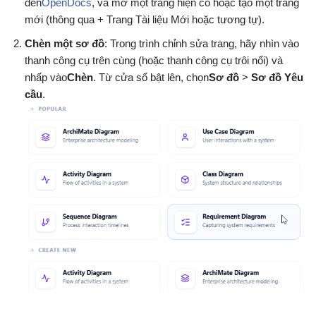
đến
OpenDocs
, và mở một trang hiện có hoặc tạo một trang
mới (thông qua + Trang Tài liệu Mới hoặc tương tự).
Chèn một sơ đồ
: Trong trình chỉnh sửa trang, hãy nhìn vào
thanh công cụ trên cùng (hoặc thanh công cụ trôi nổi) và
nhấp vào
Chèn
. Từ cửa sổ bật lên, chọn
Sơ đồ
>
Sơ đồ Yêu
cầu
.