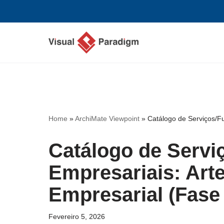
Avançar
para
o
conteúdo
Home
»
ArchiMate Viewpoint
»
Catálogo de Serviços/Fu
Catálogo de Servi
Empresariais: Arte
Empresarial (Fase
Fevereiro 5, 2026